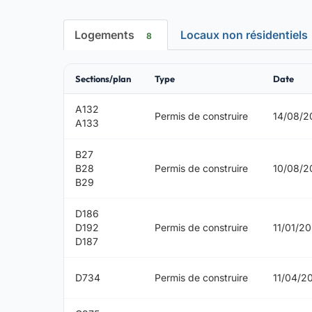
Logements
Locaux non résidentiels
8
Sections/plan
Type
Date
A132
Permis de construire
14/08/2
A133
B27
B28
Permis de construire
10/08/2
B29
D186
D192
Permis de construire
11/01/2
D187
D734
Permis de construire
11/04/2