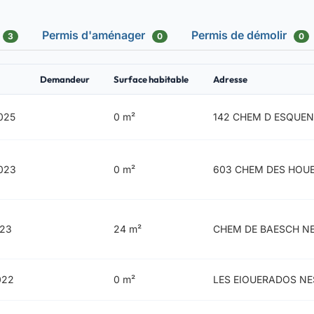
Permis d'aménager
Permis de démolir
3
0
0
Demandeur
Surface habitable
Adresse
025
0 m²
142 CHEM D ESQUE
023
0 m²
603 CHEM DES HOU
023
24 m²
CHEM DE BAESCH NE
022
0 m²
LES EIOUERADOS NE