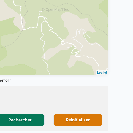
Leaflet
émolir
Rechercher
Réinitialiser