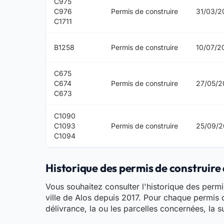
C975
C976
Permis de construire
31/03/2
C1711
B1258
Permis de construire
10/07/2
C675
C674
Permis de construire
27/05/2
C673
C1090
C1093
Permis de construire
25/09/2
C1094
Historique des permis de construire d
Vous souhaitez consulter l'historique des permis 
ville de Alos depuis 2017. Pour chaque permis d
délivrance, la ou les parcelles concernées, la s