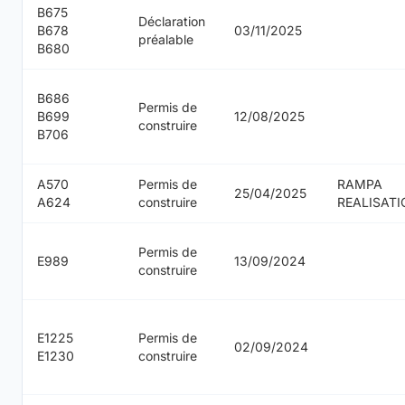
B675
Déclaration
B678
03/11/2025
préalable
B680
B686
Permis de
B699
12/08/2025
construire
B706
A570
Permis de
RAMPA
25/04/2025
A624
construire
REALISAT
Permis de
E989
13/09/2024
construire
E1225
Permis de
02/09/2024
E1230
construire