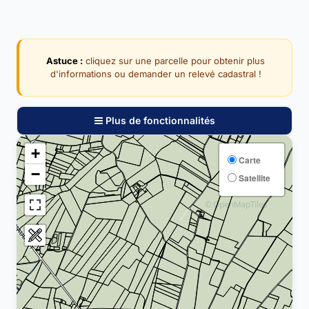
Astuce :
cliquez sur une parcelle pour obtenir plus
d'informations ou demander un relevé cadastral !
Plus de fonctionnalités
+
Carte
−
Satellite