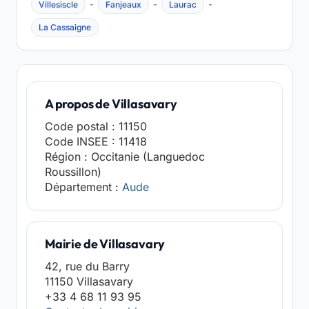
-
-
-
Villesiscle
Fanjeaux
Laurac
La Cassaigne
A propos de Villasavary
Code postal : 11150
Code INSEE : 11418
Région : Occitanie (Languedoc
Roussillon)
Département :
Aude
Mairie de Villasavary
42, rue du Barry
11150 Villasavary
+33 4 68 11 93 95