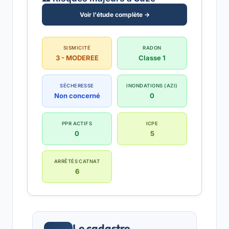
Voir l'étude complète →
SISMICITÉ
RADON
3 - MODEREE
Classe 1
SÉCHERESSE
INONDATIONS (AZI)
Non concerné
0
PPR ACTIFS
ICPE
0
5
ARRÊTÉS CATNAT
6
Le cadastre