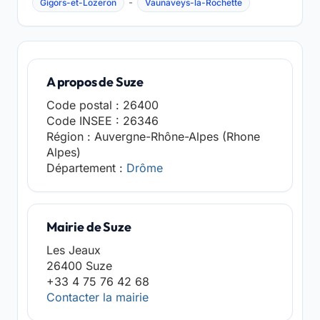
-
Gigors-et-Lozeron
Vaunaveys-la-Rochette
A propos de Suze
Code postal : 26400
Code INSEE : 26346
Région : Auvergne-Rhône-Alpes (Rhone
Alpes)
Département :
Drôme
Mairie de Suze
Les Jeaux
26400 Suze
+33 4 75 76 42 68
Contacter la mairie