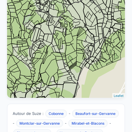
Leaflet
Autour de Suze :
-
Cobonne
Beaufort-sur-Gervanne
-
-
-
Montclar-sur-Gervanne
Mirabel-et-Blacons