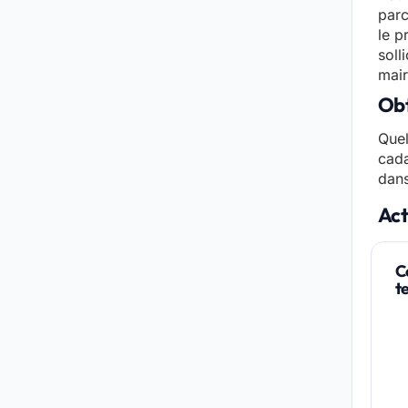
parc
le p
soll
mair
Obt
Quel
cada
dans
Act
C
t