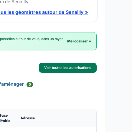
km de Senailly
ous les géomètres autour de Senailly »
 parcelles autour de vous, dans un rayon
Me localiser »
Voir toutes les autorisations
d'aménager
0
face
Adresse
itable