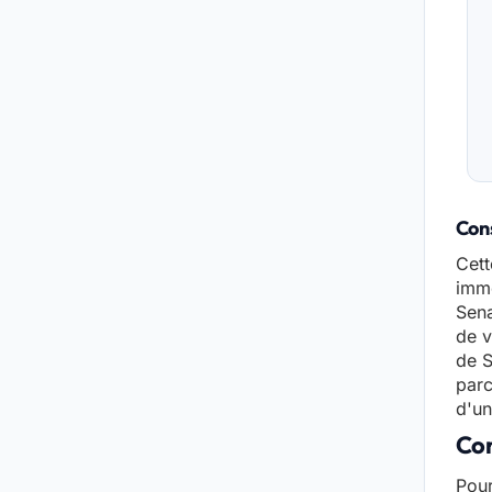
Cons
Cett
immo
Sena
de v
de S
parc
d'un
Con
Pour