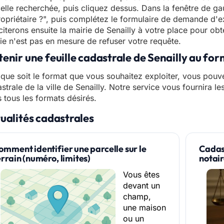
elle recherchée, puis cliquez dessus. Dans la fenêtre de gau
ropriétaire ?", puis complétez le formulaire de demande d'e
iciterons ensuite la mairie de Senailly à votre place pour obt
ie n'est pas en mesure de refuser votre requête.
enir une feuille cadastrale de Senailly au fo
que soit le format que vous souhaitez exploiter, vous pouve
strale de la ville de Senailly. Notre service vous fournira le
 tous les formats désirés.
ualités cadastrales
omment identifier une parcelle sur le
Cadast
errain (numéro, limites)
notai
Vous êtes
devant un
champ,
une maison
ou un