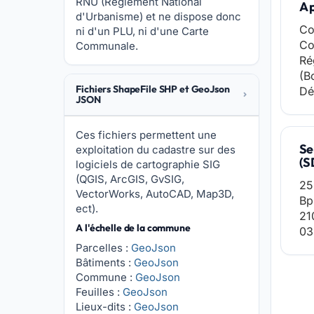
RNU (Réglement National
A 
d'Urbanisme) et ne dispose donc
Co
ni d'un PLU, ni d'une Carte
Co
Communale.
Ré
(B
Fichiers ShapeFile SHP et GeoJson
Dé
JSON
Ces fichiers permettent une
Se
exploitation du cadastre sur des
(S
logiciels de cartographie SIG
(QGIS, ArcGIS, GvSIG,
25
VectorWorks, AutoCAD, Map3D,
Bp
ect).
21
A l'échelle de la commune
03
Parcelles :
GeoJson
Bâtiments :
GeoJson
Commune :
GeoJson
Feuilles :
GeoJson
Lieux-dits :
GeoJson