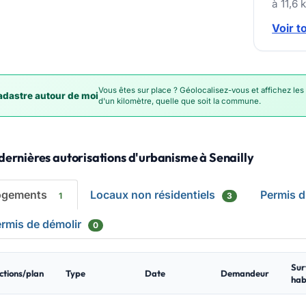
à 11,6 
Voir t
Vous êtes sur place ? Géolocalisez-vous et affichez les
dastre autour de moi
d'un kilomètre, quelle que soit la commune.
dernières autorisations d'urbanisme à Senailly
ogements
Locaux non résidentiels
Permis 
1
3
rmis de démolir
0
Sur
ctions/plan
Type
Date
Demandeur
hab