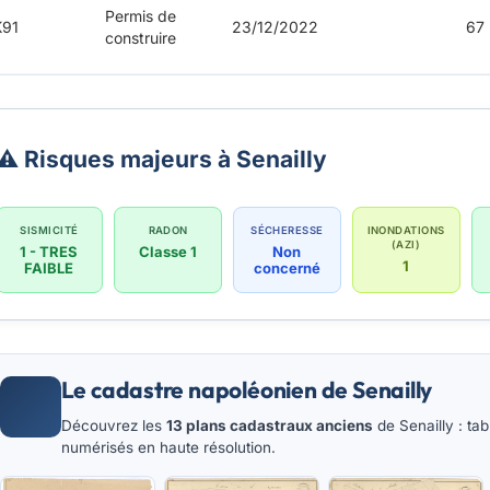
Permis de
K91
23/12/2022
67
construire
⚠️ Risques majeurs à Senailly
SISMICITÉ
RADON
SÉCHERESSE
INONDATIONS
(AZI)
1 - TRES
Classe 1
Non
1
FAIBLE
concerné
Le cadastre napoléonien de Senailly
Découvrez les
13 plans cadastraux anciens
de Senailly : ta
numérisés en haute résolution.