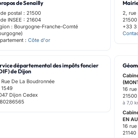
propos de Senailly
Mairie
de postal : 21500
2, rue
de INSEE : 21604
21500 
gion : Bourgogne-Franche-Comté
+33 3
ourgogne)
Contac
partement :
Côte d'or
rvice départemental des impôts foncier
Géomè
DIF) de Dijon
Cabin
 Rue De La Boudronnée
(MON
 1549
16 rue
047 Dijon Cedex
2150
80286565
à 7,0 
Cabin
EN AU
16 rue
21140