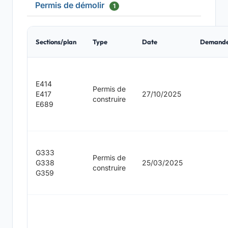
Permis de démolir
1
Sections/plan
Type
Date
Demand
E414
Permis de
E417
27/10/2025
construire
E689
G333
Permis de
G338
25/03/2025
construire
G359