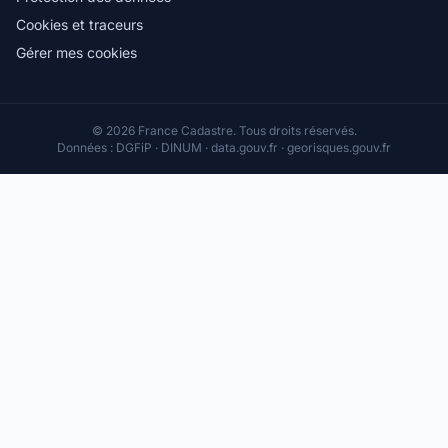
Cookies et traceurs
Gérer mes cookies
© 2026 France Cadastre. Tous droits réservés.
Données : DGFiP · DINUM · data.gouv.fr · georisques.gouv.fr