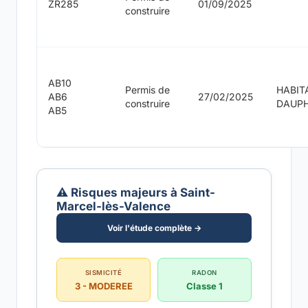
ZR285
01/09/2025
construire
AB10
Permis de
HABIT
AB6
27/02/2025
construire
DAUPH
AB5
⚠️ Risques majeurs à Saint-
Marcel-lès-Valence
Voir l'étude complète →
SISMICITÉ
RADON
3 - MODEREE
Classe 1