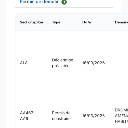
Permis de démolir
1
Sections/plan
Type
Date
Deman
Déclaration
AL8
16/03/2026
préalable
DROM
AA467
Permis de
16/03/2026
AMEN
AA9
construire
HABIT