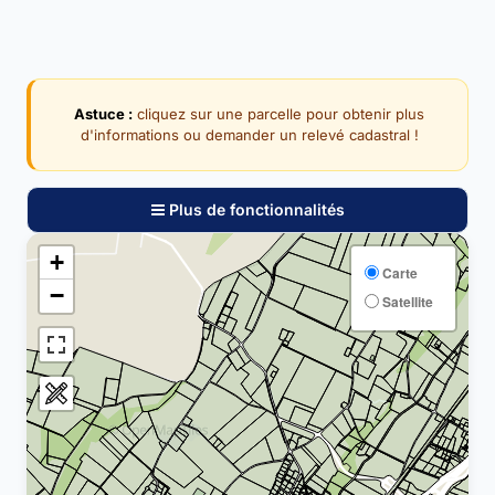
Astuce :
cliquez sur une parcelle pour obtenir plus
d'informations ou demander un relevé cadastral !
Plus de fonctionnalités
+
Carte
−
Satellite