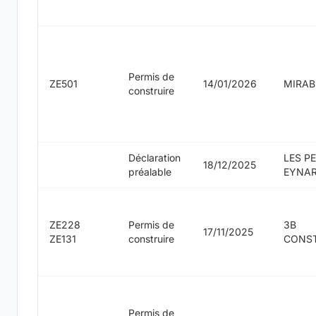
Permis de
ZE501
14/01/2026
MIRA
construire
Déclaration
LES P
18/12/2025
préalable
EYNA
ZE228
Permis de
3B
17/11/2025
ZE131
construire
CONS
Permis de