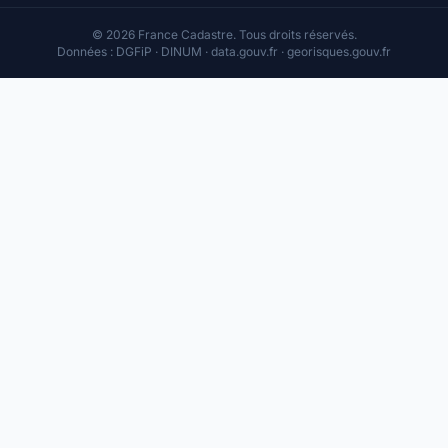
© 2026 France Cadastre. Tous droits réservés.
Données : DGFiP · DINUM · data.gouv.fr · georisques.gouv.fr