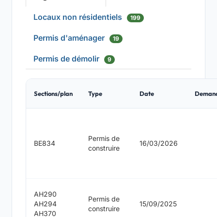
Locaux non résidentiels
199
Permis d'aménager
19
Permis de démolir
9
Sections/plan
Type
Date
Deman
Permis de
BE834
16/03/2026
construire
AH290
Permis de
AH294
15/09/2025
construire
AH370