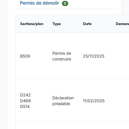
Permis de démolir
0
Sections/plan
Type
Date
Deman
Permis de
B509
25/11/2025
construire
D242
Déclaration
D469
11/02/2025
préalable
D514