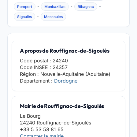
-
-
-
Pomport
Monbazillac
Ribagnac
-
Sigoulès
Mescoules
A propos de Rouffignac-de-Sigoulès
Code postal : 24240
Code INSEE : 24357
Région : Nouvelle-Aquitaine (Aquitaine)
Département :
Dordogne
Mairie de Rouffignac-de-Sigoulès
Le Bourg
24240 Rouffignac-de-Sigoulès
+33 5 53 58 81 65
Contacter la mairie