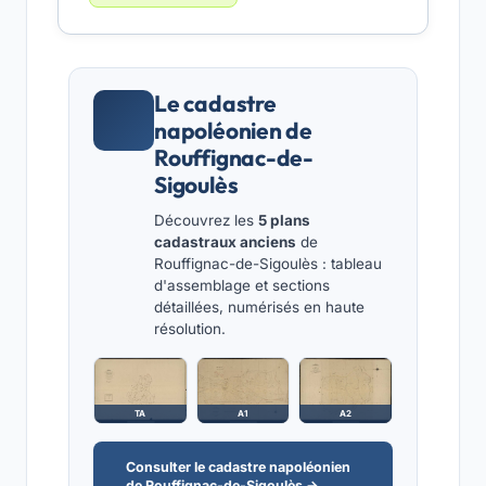
Le cadastre
napoléonien de
Rouffignac-de-
Sigoulès
Découvrez les
5 plans
cadastraux anciens
de
Rouffignac-de-Sigoulès : tableau
d'assemblage et sections
détaillées, numérisés en haute
résolution.
TA
A1
A2
Consulter le cadastre napoléonien
de Rouffignac-de-Sigoulès →