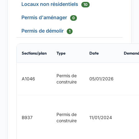
Locaux non résidentiels
10
Permis d'aménager
0
Permis de démolir
1
Sections/plan
Type
Date
Demand
Permis de
A1046
05/01/2026
construire
Permis de
B937
11/01/2024
construire