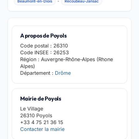
-
Beaumont-en-Diois
Recoubeau-Jansac
A propos de Poyols
Code postal : 26310
Code INSEE : 26253
Région : Auvergne-Rhône-Alpes (Rhone
Alpes)
Département :
Drôme
Mairie de Poyols
Le Village
26310 Poyols
+33 4 75 21 36 15
Contacter la mairie