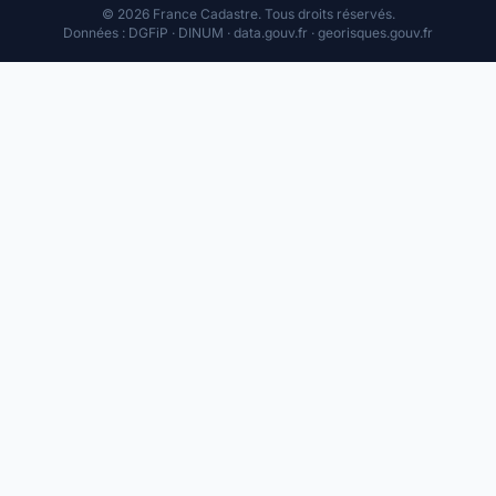
© 2026 France Cadastre. Tous droits réservés.
Données : DGFiP · DINUM · data.gouv.fr · georisques.gouv.fr