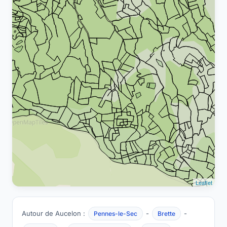
Leaflet
Autour de Aucelon :
-
-
Pennes-le-Sec
Brette