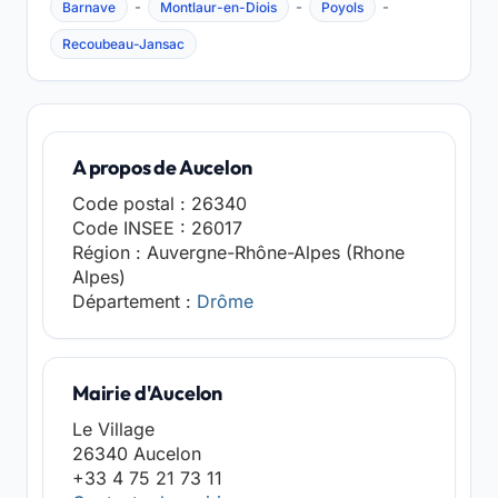
-
-
-
Barnave
Montlaur-en-Diois
Poyols
Recoubeau-Jansac
A propos de Aucelon
Code postal : 26340
Code INSEE : 26017
Région : Auvergne-Rhône-Alpes (Rhone
Alpes)
Département :
Drôme
Mairie d'Aucelon
Le Village
26340 Aucelon
+33 4 75 21 73 11