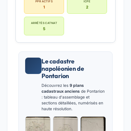
PPR ACTIFS
ICPE
1
2
ARRÊTÉS CATNAT
5
Le cadastre
napoléonien de
Pontarion
Découvrez les
9 plans
cadastraux anciens
de Pontarion
: tableau d'assemblage et
sections détaillées, numérisés en
haute résolution.