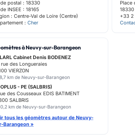
de postal : 18330
Place 
de INSEE : 18165
18330
gion : Centre-Val de Loire (Centre)
+33 2
partement :
Cher
Contac
omètres à Neuvy-sur-Barangeon
LARL Cabinet Denis BODENEZ
 rue des Longueraies
100 VIERZON
18,7 km de Neuvy-sur-Barangeon
OPLUS - PE (SALBRIS)
rue des Cousseaux EDIS BATIMENT
300 SALBRIS
20,2 km de Neuvy-sur-Barangeon
ir tous les géomètres autour de Neuvy-
r-Barangeon »