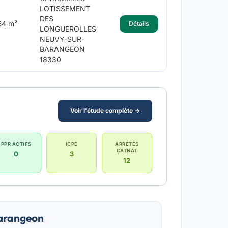
LOTISSEMENT
DES
54 m²
Détails
LONGUEROLLES
NEUVY-SUR-
BARANGEON
18330
Voir l'étude complète →
PPR ACTIFS
ICPE
ARRÊTÉS
CATNAT
0
3
12
Barangeon