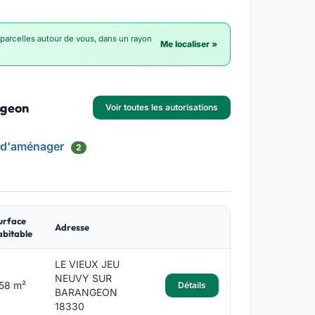
 parcelles autour de vous, dans un rayon
Me localiser »
ngeon
Voir toutes les autorisations
 d'aménager
2
urface
Adresse
abitable
LE VIEUX JEU
NEUVY SUR
58 m²
Détails
BARANGEON
18330