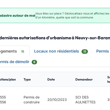
Vous êtes sur place ? Géolocalisez-vous et affichez les
dastre autour de moi
d'un kilomètre, quelle que soit la commune.
 dernières autorisations d'urbanisme à Neuvy-sur-Bara
ogements
Locaux non résidentiels
Permis
15
15
rmis de démolir
6
S
ctions/plan
Type
Date
Demandeur
h
555
Permis de
SCI DES
20/10/2023
3
556
construire
AULNETTES