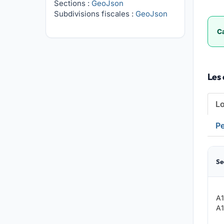
Sections :
GeoJson
Subdivisions fiscales :
GeoJson
Ca
Les
L
Pe
Se
A1
A1