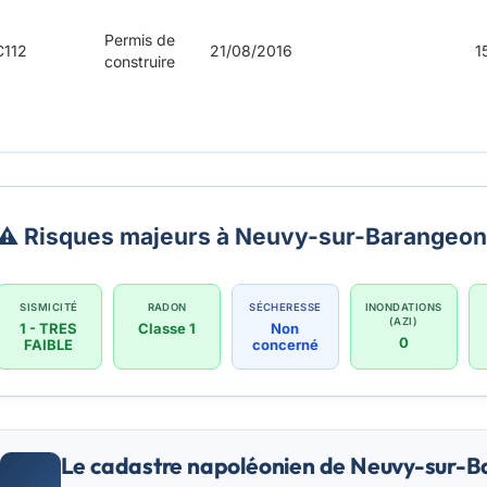
Permis de
112
21/08/2016
1
construire
⚠️ Risques majeurs à Neuvy-sur-Barangeon
SISMICITÉ
RADON
SÉCHERESSE
INONDATIONS
(AZI)
1 - TRES
Classe 1
Non
0
FAIBLE
concerné
Le cadastre napoléonien de Neuvy-sur-