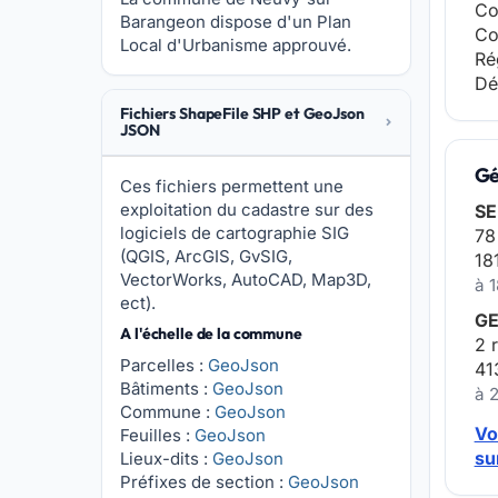
Co
Barangeon dispose d'un Plan
Co
Local d'Urbanisme approuvé.
Ré
Dé
Fichiers ShapeFile SHP et GeoJson
JSON
Gé
Ces fichiers permettent une
exploitation du cadastre sur des
SE
logiciels de cartographie SIG
78
(QGIS, ArcGIS, GvSIG,
18
VectorWorks, AutoCAD, Map3D,
à 
ect).
GE
A l'échelle de la commune
2 
Parcelles :
GeoJson
41
Bâtiments :
GeoJson
à 
Commune :
GeoJson
Vo
Feuilles :
GeoJson
su
Lieux-dits :
GeoJson
Préfixes de section :
GeoJson