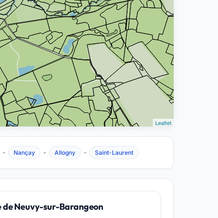
Leaflet
-
-
-
Nançay
Allogny
Saint-Laurent
e de Neuvy-sur-Barangeon