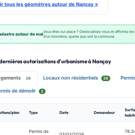
ir tous les géomètres autour de Nançay »
Vous êtes sur place ? Géolocalisez-vous et affichez les
dastre autour de moi
d'un kilomètre, quelle que soit la commune.
 dernières autorisations d'urbanisme à Nançay
ogements
Locaux non résidentiels
Permi
26
26
rmis de démolir
2
Surfa
ctions/plan
Type
Date
Demandeur
habit
Permis de
78.3
03/03/2026