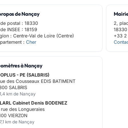
propos de Nançay
Mairi
de postal : 18330
2, pla
de INSEE : 18159
18330
gion : Centre-Val de Loire (Centre)
+33 2 
partement :
Cher
Contac
omètres à Nançay
OPLUS - PE (SALBRIS)
rue des Cousseaux EDIS BATIMENT
300 SALBRIS
11,4 km de Nançay
LARL Cabinet Denis BODENEZ
 rue des Longueraies
100 VIERZON
17,1 km de Nançay