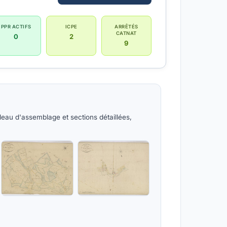
PPR ACTIFS
ICPE
ARRÊTÉS
CATNAT
0
2
9
eau d'assemblage et sections détaillées,