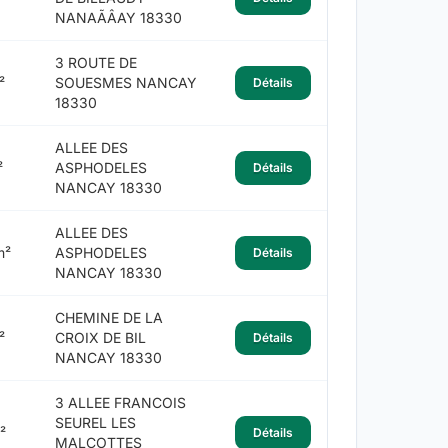
NANAÃÂAY 18330
3 ROUTE DE
²
SOUESMES NANCAY
Détails
18330
ALLEE DES
²
ASPHODELES
Détails
NANCAY 18330
ALLEE DES
m²
ASPHODELES
Détails
NANCAY 18330
CHEMINE DE LA
²
CROIX DE BIL
Détails
NANCAY 18330
3 ALLEE FRANCOIS
SEUREL LES
²
Détails
MALCOTTES