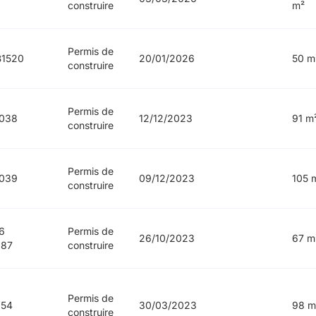
construire
m²
Permis de
B1520
20/01/2026
50 m
construire
Permis de
038
12/12/2023
91 m
construire
Permis de
039
09/12/2023
105 
construire
6
Permis de
26/10/2023
67 m
887
construire
Permis de
954
30/03/2023
98 m
construire