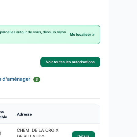
 parcelles autour de vous, dans un rayon
Me localiser »
Voir toutes les autorisations
s d'aménager
3
ce
Adresse
able
CHEM. DE LA CROIX
4
DE BILLAUDY
Détails