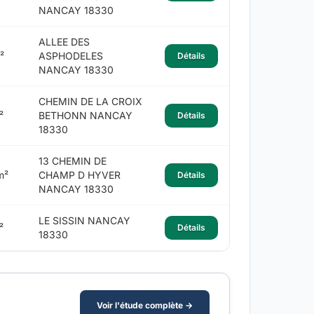
NANCAY 18330
ALLEE DES
²
ASPHODELES
Détails
NANCAY 18330
CHEMIN DE LA CROIX
²
BETHONN NANCAY
Détails
18330
13 CHEMIN DE
m²
CHAMP D HYVER
Détails
NANCAY 18330
LE SISSIN NANCAY
²
Détails
18330
Voir l'étude complète →