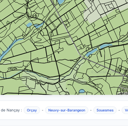
 de Nançay :
-
-
-
Orçay
Neuvy-sur-Barangeon
Souesmes
V