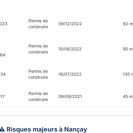
Permis de
023
09/12/2022
92 m
construire
8
Permis de
9
15/09/2022
95 m
construire
764
Permis de
634
16/07/2022
130 
construire
Permis de
17
09/09/2021
45 m
construire
⚠️ Risques majeurs à Nançay