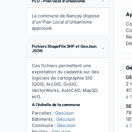
PLU - Plan local d'urbanisme
A 
La commune de Nançay dispose
d'un Plan Local d'Urbanisme
Co
approuvé.
Co
Ré
Dé
Fichiers ShapeFile SHP et GeoJson
JSON
Ces fichiers permettent une
Gé
exploitation du cadastre sur des
GE
logiciels de cartographie SIG
2 
(QGIS, ArcGIS, GvSIG,
41
VectorWorks, AutoCAD, Map3D,
ect).
à 
A l'échelle de la commune
SE
78
Parcelles :
GeoJson
18
Bâtiments :
GeoJson
Commune :
GeoJson
à 
Feuilles :
GeoJson