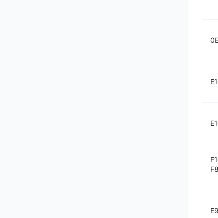
0
E1
E1
F1
F
E