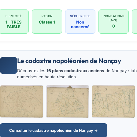
SISMICITÉ
RADON
SÉCHERESSE
INONDATIONS
(AZI)
1 - TRES
Classe 1
Non
0
FAIBLE
concerné
Le cadastre napoléonien de Nançay
Découvrez les
16 plans cadastraux anciens
de Nançay : tabl
numérisés en haute résolution.
Consulter le cadastre napoléonien de Nançay →