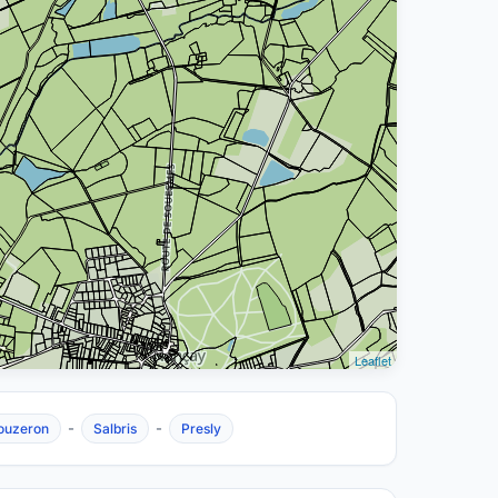
Leaflet
-
-
ouzeron
Salbris
Presly