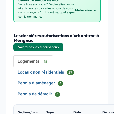
Cadastre autour de moi
Vous êtes sur place ? Géolocalisez-vous
et affichez les parcelles autour de vous,
Me localiser »
dans un rayon d'un kilomètre, quelle que
soit la commune.
Les dernières autorisations d'urbanisme à
Mérignac
Voir toutes les autorisations
Logements
18
Locaux non résidentiels
27
Permis d'aménager
4
Permis de démolir
4
Sections/plan
Type
Date
Deman