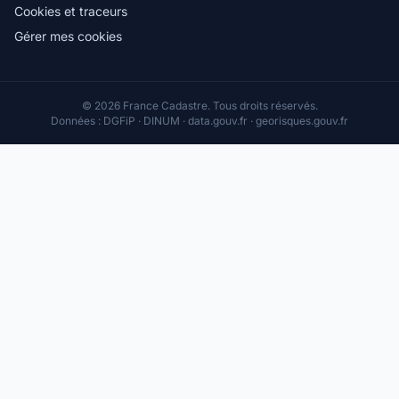
Cookies et traceurs
Gérer mes cookies
© 2026 France Cadastre. Tous droits réservés.
Données : DGFiP · DINUM · data.gouv.fr · georisques.gouv.fr