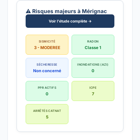
⚠️ Risques majeurs à Mérignac
Voir l'étude complète →
SISMICITÉ
RADON
3 - MODEREE
Classe 1
SÉCHERESSE
INONDATIONS (AZI)
Non concerné
0
PPR ACTIFS
ICPE
0
7
ARRÊTÉS CATNAT
5