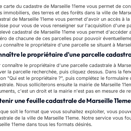
e carte du cadastre de Marseille 11eme vous permet de con
s immobiliers, des terres et des forêts dans la ville de Mars
stral de Marseille 11eme vous permet d'avoir un accès à la 
isse pour vous de vous renseigner sur l'acquisition d'une pa
elevé cadastral de Marseille 11eme vous permet d'accéder 
ro de chacune de ces parcelles pour pouvoir éventuellem
u connaître le propriétaire d'une parcelle se situant à Marse
naître le propriétaire d'une parcelle cadastra
 connaître le propriétaire d'une parcelle cadastrale à Marsei
ver la parcelle recherchée, puis cliquez dessus. Dans la fen
on "Qui est le propriétaire ?", puis complétez le formulair
strale. Nous solliciterons ensuite la mairie de Marseille 11e
ments, c'est un droit et la mairie n'est pas en mesure de re
enir une feuille cadastrale de Marseille 11em
que soit le format que vous souhaitez exploiter, vous pouve
strale de la ville de Marseille 11eme. Notre service vous fou
eille 11eme dans tous les formats désirés.