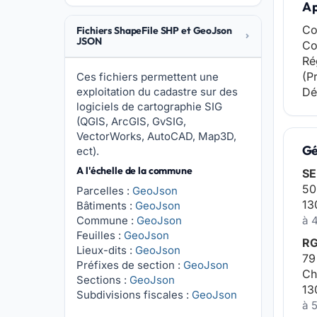
A 
Co
Fichiers ShapeFile SHP et GeoJson
JSON
Co
Ré
(P
Ces fichiers permettent une
exploitation du cadastre sur des
Dé
logiciels de cartographie SIG
(QGIS, ArcGIS, GvSIG,
VectorWorks, AutoCAD, Map3D,
Gé
ect).
A l'échelle de la commune
SE
50
Parcelles :
GeoJson
13
Bâtiments :
GeoJson
Commune :
GeoJson
à 
Feuilles :
GeoJson
RG
Lieux-dits :
GeoJson
79
Préfixes de section :
GeoJson
Ch
Sections :
GeoJson
13
Subdivisions fiscales :
GeoJson
à 