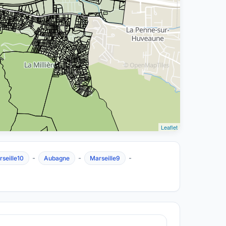
Leaflet
-
-
-
seille10
Aubagne
Marseille9