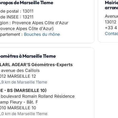
propos de Marseille 11eme
Mairie
arron
de postal : 13011
Avenu
de INSEE : 13211
13012 
gion : Provence Alpes Côte d'Azur
+33 4 
rovence Alpes Côte d'Azur)
Contac
partement :
Bouches du rhône
omètres à Marseille 11eme
LARL AGEAR'S Géomètres-Experts
 avenue des Caillols
012 MARSEILLE 12
4,9 km de Marseille 11eme
E - BS (MARSEILLE 10)
 boulevard Romain Rolland Résidence
amp Fleury - Bât. F
010 MARSEILLE 10
5,0 km de Marseille 11eme