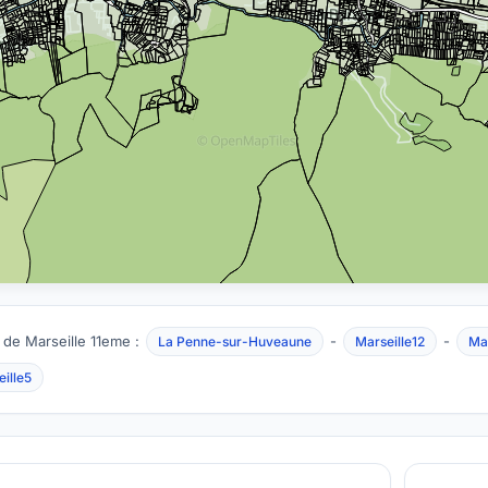
 de Marseille 11eme :
-
-
La Penne-sur-Huveaune
Marseille12
Mar
ille5