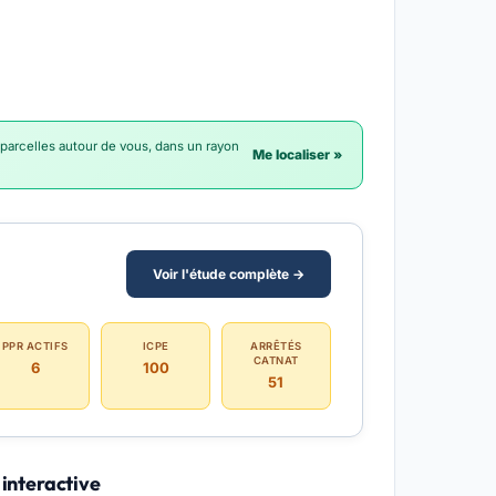
 parcelles autour de vous, dans un rayon
Me localiser »
Voir l'étude complète →
PPR ACTIFS
ICPE
ARRÊTÉS
CATNAT
6
100
51
 interactive