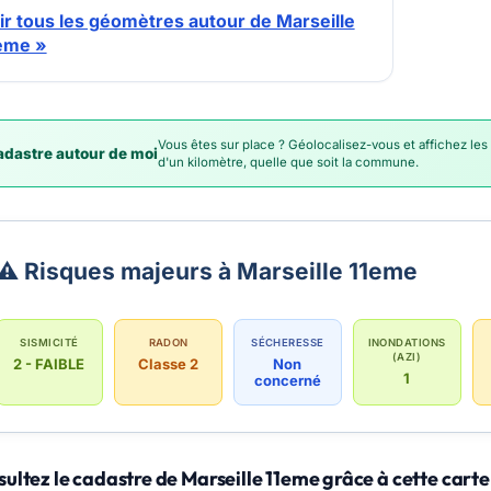
ir tous les géomètres autour de Marseille
eme »
Vous êtes sur place ? Géolocalisez-vous et affichez les
dastre autour de moi
d'un kilomètre, quelle que soit la commune.
⚠️ Risques majeurs à Marseille 11eme
SISMICITÉ
RADON
SÉCHERESSE
INONDATIONS
(AZI)
2 - FAIBLE
Classe 2
Non
1
concerné
ultez le cadastre de Marseille 11eme grâce à cette carte