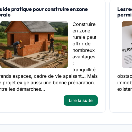
uide pratique pour construire en zone
Les re
urale
permis
Construire
en zone
rurale peut
offrir de
nombreux
avantages
:
tranquillité,
rands espaces, cadre de vie apaisant… Mais
obstac
e projet exige aussi une bonne préparation.
immobi
ntre les démarches...
existe
Lire la suite