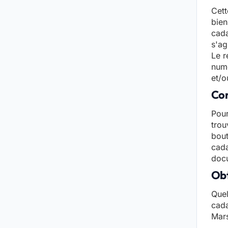
Cett
bien
cada
s'ag
Le r
numé
et/o
Con
Pour
trou
bout
cada
docu
Obt
Quel
cada
Mars