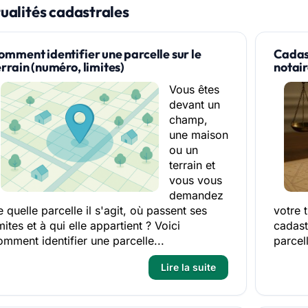
ualités cadastrales
omment identifier une parcelle sur le
Cadast
errain (numéro, limites)
notai
Vous êtes
devant un
champ,
une maison
ou un
terrain et
vous vous
demandez
 quelle parcelle il s'agit, où passent ses
votre 
mites et à qui elle appartient ? Voici
cadast
omment identifier une parcelle...
parcell
Lire la suite