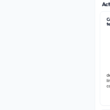
Act
C
t
de
li
c