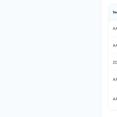
Se
A
A
Z
A
A