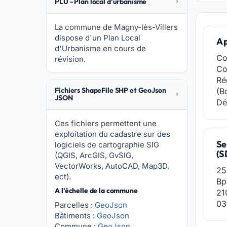
PLU - Plan local d'urbanisme
La commune de Magny-lès-Villers
dispose d'un Plan Local
A 
d'Urbanisme en cours de
Co
révision.
Co
Ré
Fichiers ShapeFile SHP et GeoJson
(B
JSON
Dé
Ces fichiers permettent une
exploitation du cadastre sur des
Se
logiciels de cartographie SIG
(S
(QGIS, ArcGIS, GvSIG,
VectorWorks, AutoCAD, Map3D,
25
ect).
Bp
A l'échelle de la commune
21
03
Parcelles :
GeoJson
Bâtiments :
GeoJson
Commune :
GeoJson