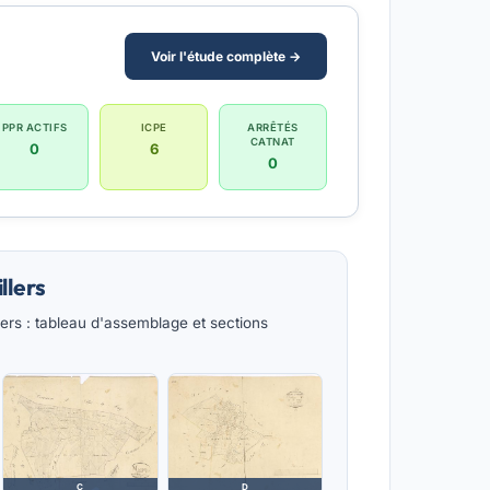
Voir l'étude complète →
PPR ACTIFS
ICPE
ARRÊTÉS
CATNAT
0
6
0
llers
ers : tableau d'assemblage et sections
C
D