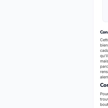
Cons
Cett
bien
cada
qu'i
mais
parc
rens
alen
Con
Pour
trou
bout