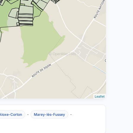
Leaflet
-
-
Aloxe-Corton
Marey-lès-Fussey