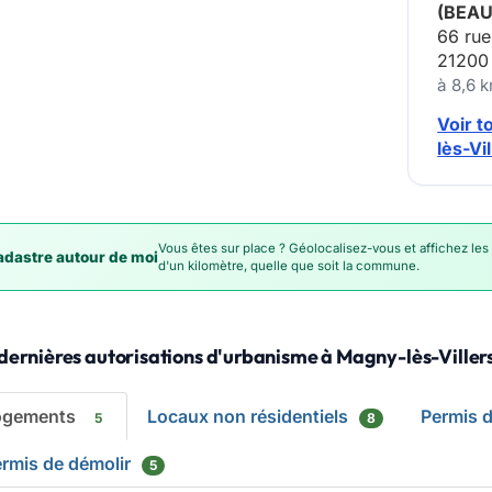
(BEAU
66 rue
21200
à 8,6 
Voir 
lès-Vi
Vous êtes sur place ? Géolocalisez-vous et affichez les
dastre autour de moi
d'un kilomètre, quelle que soit la commune.
dernières autorisations d'urbanisme à Magny-lès-Viller
ogements
Locaux non résidentiels
Permis 
5
8
rmis de démolir
5