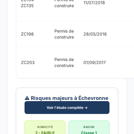
11/07/2018
ZC135
construire
Permis de
ZC198
28/05/2018
construire
Permis de
ZC203
01/09/2017
construire
⚠️ Risques majeurs à Échevronne
Voir l'étude complète →
SISMICITÉ
RADON
2 - FAIBLE
Classe 1