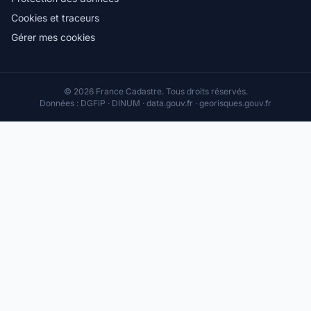
Cookies et traceurs
Gérer mes cookies
© 2026 France Cadastre. Tous droits réservés.
Données : DGFiP · DINUM · data.gouv.fr · georisques.gouv.fr