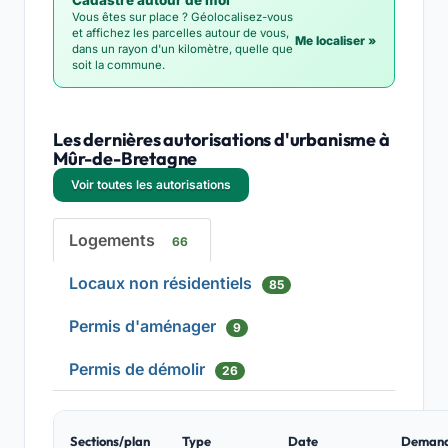
Cadastre autour de moi
Vous êtes sur place ? Géolocalisez-vous
et affichez les parcelles autour de vous,
Me localiser »
dans un rayon d'un kilomètre, quelle que
soit la commune.
Les dernières autorisations d'urbanisme à
Mûr-de-Bretagne
Voir toutes les autorisations
Logements
66
Locaux non résidentiels
85
Permis d'aménager
9
Permis de démolir
26
Sections/plan
Type
Date
Deman