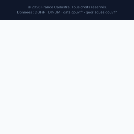
© 2026 France Cadastre. Tous droits réservés.
Données : DGFiP · DINUM · data.gouv.fr · georisques.gouv.fr