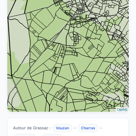
Leaflet
Autour de Grassac :
-
-
Vouzan
Charras