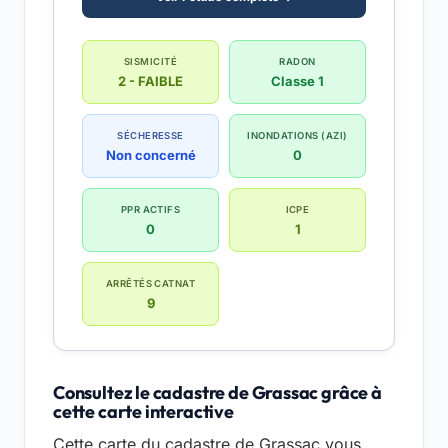
SISMICITÉ
RADON
2 - FAIBLE
Classe 1
SÉCHERESSE
INONDATIONS (AZI)
Non concerné
0
PPR ACTIFS
ICPE
0
1
ARRÊTÉS CATNAT
9
Consultez le cadastre de Grassac grâce à
cette carte interactive
Cette carte du cadastre de Grassac vous