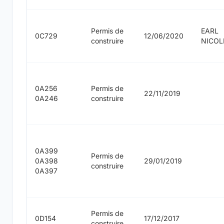
Permis de
EARL
0C729
12/06/2020
construire
NICOL
0A256
Permis de
22/11/2019
0A246
construire
0A399
Permis de
0A398
29/01/2019
construire
0A397
Permis de
0D154
17/12/2017
construire