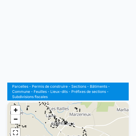
Parcelles
-
Permis de construire
-
Sections
-
Bâtiments
-
Commune
-
Feuilles
-
Lieux-dits
-
Préfixes de sections
-
Subdivisions fiscales
+
−