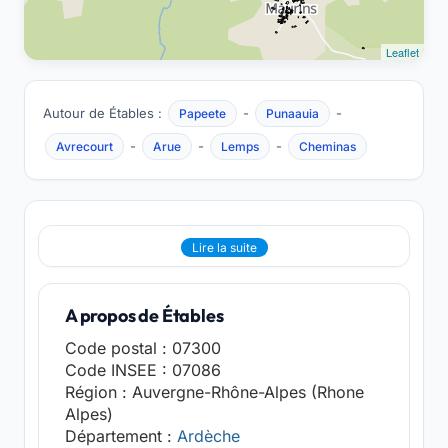
Leaflet
Autour de Étables :
-
-
Papeete
Punaauia
-
-
-
Avrecourt
Arue
Lemps
Cheminas
Lire la suite
A propos de Étables
Code postal : 07300
Code INSEE : 07086
Région : Auvergne-Rhône-Alpes (Rhone
Alpes)
Département :
Ardèche