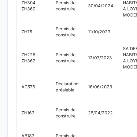
ZH304
Permis de
HABIT
30/04/2024
ZH360
construire
A LOY
MODE
Permis de
ZH75
11/10/2023
construire
SA DE
ZH226
Permis de
HABIT
13/07/2023
ZH362
construire
A LOY
MODE
Déclaration
AC576
16/06/2023
préalable
Permis de
ZH163
25/04/2022
construire
AB183
Permis de