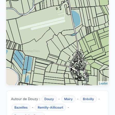
Leaflet
Autour de Douzy :
-
-
-
Douzy
Mairy
Brévilly
-
-
Bazeilles
Remilly-Aillicourt