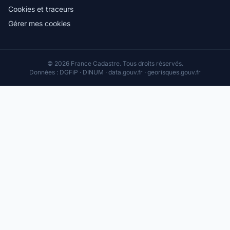
Cookies et traceurs
Gérer mes cookies
© 2026 France Cadastre. Tous droits réservés.
Données : DGFiP · DINUM · data.gouv.fr · georisques.gouv.fr