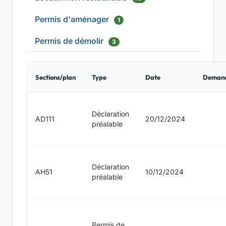
Permis d'aménager
1
Permis de démolir
3
Sections/plan
Type
Date
Deman
Déclaration
AD111
20/12/2024
préalable
Déclaration
AH51
10/12/2024
préalable
Permis de