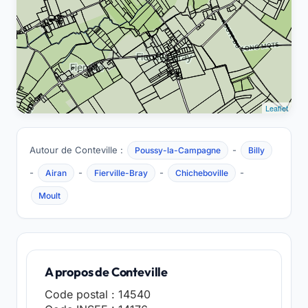
Leaflet
Autour de Conteville :
-
Poussy-la-Campagne
Billy
-
-
-
-
Airan
Fierville-Bray
Chicheboville
Moult
A propos de Conteville
Code postal : 14540