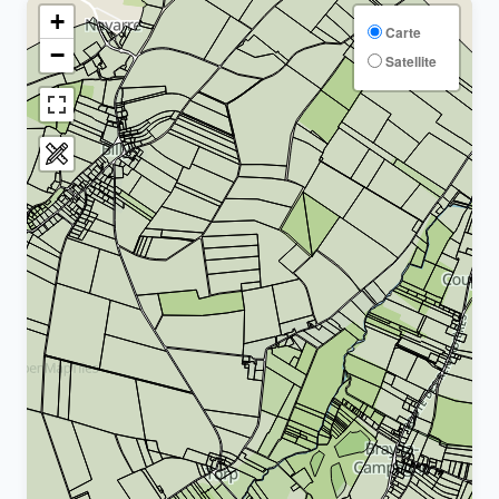
+
Carte
−
Satellite