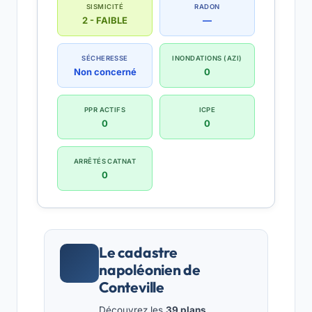
SISMICITÉ
RADON
2 - FAIBLE
—
SÉCHERESSE
INONDATIONS (AZI)
Non concerné
0
PPR ACTIFS
ICPE
0
0
ARRÊTÉS CATNAT
0
Le cadastre
napoléonien de
Conteville
Découvrez les
39 plans