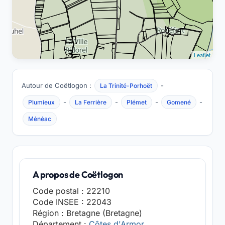
Leaflet
Autour de Coëtlogon :
-
La Trinité-Porhoët
-
-
-
-
Plumieux
La Ferrière
Plémet
Gomené
Ménéac
A propos de Coëtlogon
Code postal : 22210
Code INSEE : 22043
Région : Bretagne (Bretagne)
Département :
Côtes d'Armor