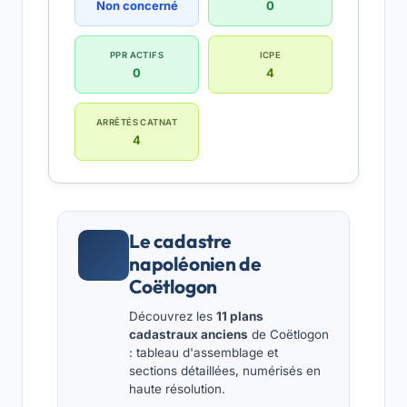
Non concerné
0
PPR ACTIFS
ICPE
0
4
ARRÊTÉS CATNAT
4
Le cadastre
napoléonien de
Coëtlogon
Découvrez les
11 plans
cadastraux anciens
de Coëtlogon
: tableau d'assemblage et
sections détaillées, numérisés en
haute résolution.