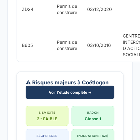
Permis de
ZD24
03/12/2020
construire
CENTRE
Permis de
INTER
B605
03/10/2016
construire
D ACTI
SOCIAL
⚠️ Risques majeurs à Coëtlogon
Voir l'étude complète →
SISMICITÉ
RADON
2 - FAIBLE
Classe 1
SÉCHERESSE
INONDATIONS (AZI)