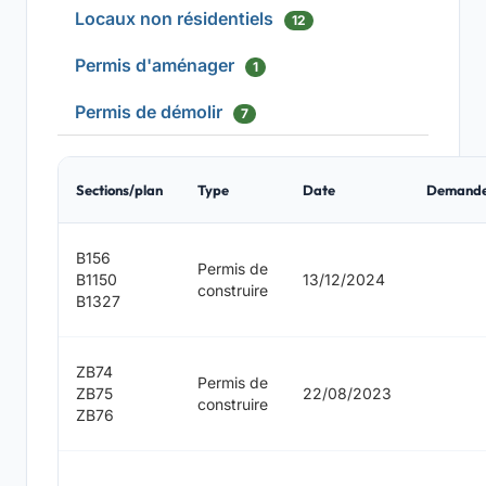
Locaux non résidentiels
12
Permis d'aménager
1
Permis de démolir
7
Sections/plan
Type
Date
Demand
B156
Permis de
B1150
13/12/2024
construire
B1327
ZB74
Permis de
ZB75
22/08/2023
construire
ZB76