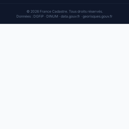
© 2026 France Cadastre. Tous droits réservés.
Données : DGFiP · DINUM · data.gouv.fr · georisques.gouv.fr