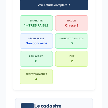
Voir l'étude complète →
SISMICITÉ
RADON
1 - TRES FAIBLE
Classe 3
SÉCHERESSE
INONDATIONS (AZI)
Non concerné
0
PPR ACTIFS
ICPE
0
2
ARRÊTÉS CATNAT
4
Le cadastre