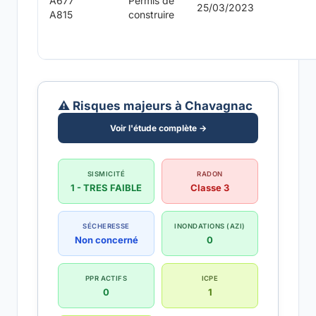
A677
Permis de
25/03/2023
A815
construire
⚠️ Risques majeurs à Chavagnac
Voir l'étude complète →
SISMICITÉ
RADON
1 - TRES FAIBLE
Classe 3
SÉCHERESSE
INONDATIONS (AZI)
Non concerné
0
PPR ACTIFS
ICPE
0
1