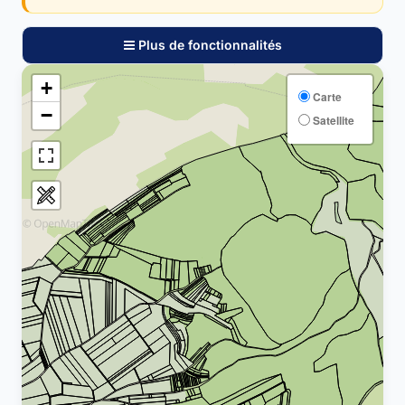
Plus de fonctionnalités
+
Carte
−
Satellite