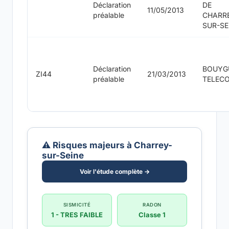
Déclaration
DE
11/05/2013
préalable
CHARR
SUR-SE
Déclaration
BOUYG
ZI44
21/03/2013
préalable
TELEC
⚠️ Risques majeurs à Charrey-
sur-Seine
Voir l'étude complète →
SISMICITÉ
RADON
1 - TRES FAIBLE
Classe 1