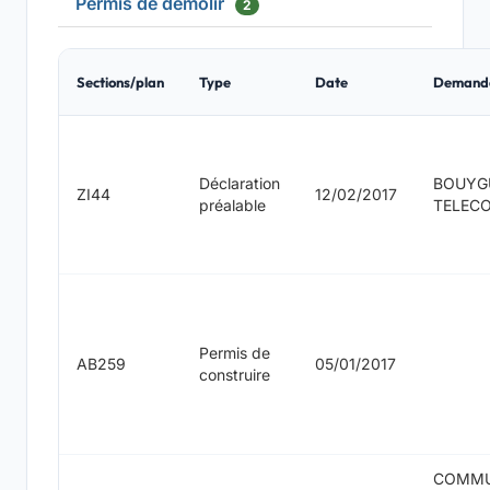
Permis de démolir
2
Sections/plan
Type
Date
Demand
Déclaration
BOUYG
ZI44
12/02/2017
préalable
TELEC
Permis de
AB259
05/01/2017
construire
COMM