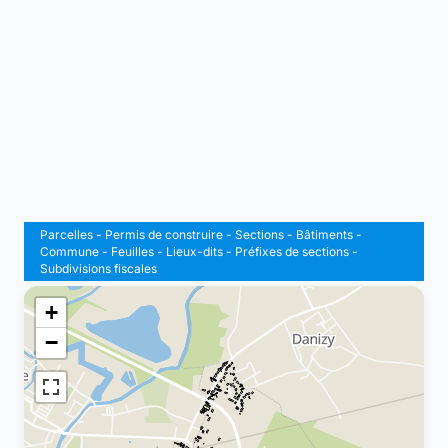
Parcelles
-
Permis de construire
-
Sections
-
Bâtiments
-
Commune
-
Feuilles
-
Lieux-dits
-
Préfixes de sections
-
Subdivisions fiscales
+
−