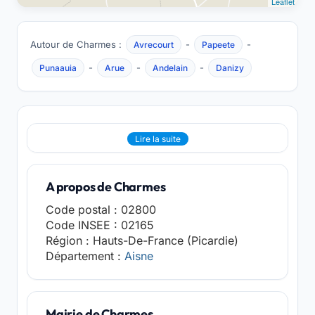
Leaflet
Autour de Charmes :
-
-
Avrecourt
Papeete
-
-
-
Punaauia
Arue
Andelain
Danizy
Lire la suite
A propos de Charmes
Code postal : 02800
Code INSEE : 02165
Région : Hauts-De-France (Picardie)
Département :
Aisne
Mairie de Charmes