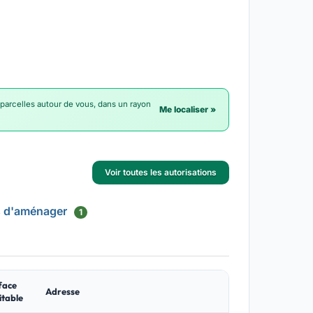
 parcelles autour de vous, dans un rayon
Me localiser »
Voir toutes les autorisations
s d'aménager
1
face
Adresse
itable