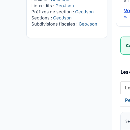
à 
Lieux-dits :
GeoJson
Vo
Préfixes de section :
GeoJson
»
Sections :
GeoJson
Subdivisions fiscales :
GeoJson
Ca
Les 
L
Pe
Se