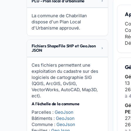
PLU - Plan local d'urbanisme
A 
La commune de Chabrillan
dispose d'un Plan Local
Co
d'Urbanisme approuvé.
Co
Ré
Dé
Fichiers ShapeFile SHP et GeoJson
JSON
Ces fichiers permettent une
Gé
exploitation du cadastre sur des
Gé
logiciels de cartographie SIG
13
(QGIS, ArcGIS, GvSIG,
26
VectorWorks, AutoCAD, Map3D,
ect).
à 
A l'échelle de la commune
Gé
PE
Parcelles :
GeoJson
27
Bâtiments :
GeoJson
Commune :
GeoJson
26
Feuilles :
GeoJson