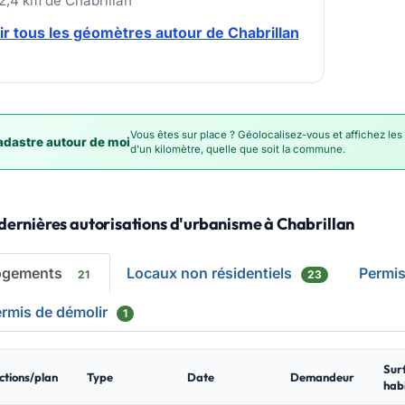
12,4 km de Chabrillan
ir tous les géomètres autour de Chabrillan
Vous êtes sur place ? Géolocalisez-vous et affichez les
dastre autour de moi
d'un kilomètre, quelle que soit la commune.
dernières autorisations d'urbanisme à Chabrillan
ogements
Locaux non résidentiels
Permi
21
23
rmis de démolir
1
Sur
ctions/plan
Type
Date
Demandeur
hab