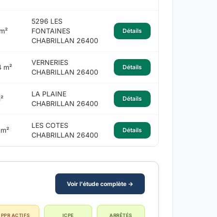
5296 LES
m²
FONTAINES
Détails
CHABRILLAN 26400
VERNERIES
4 m²
Détails
CHABRILLAN 26400
LA PLAINE
²
Détails
CHABRILLAN 26400
LES COTES
 m²
Détails
CHABRILLAN 26400
Voir l'étude complète →
PPR ACTIFS
ICPE
ARRÊTÉS