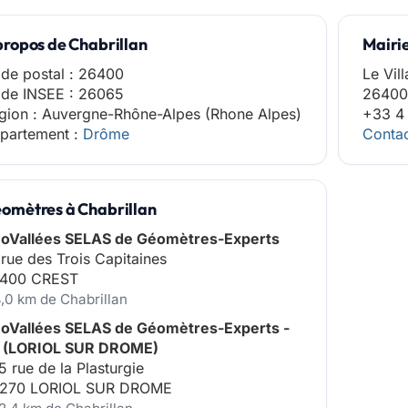
propos de Chabrillan
Mairie
de postal : 26400
Le Vil
de INSEE : 26065
26400 
gion : Auvergne-Rhône-Alpes (Rhone Alpes)
+33 4
partement :
Drôme
Contac
omètres à Chabrillan
oVallées SELAS de Géomètres-Experts
 rue des Trois Capitaines
400 CREST
4,0 km de Chabrillan
oVallées SELAS de Géomètres-Experts -
 (LORIOL SUR DROME)
5 rue de la Plasturgie
270 LORIOL SUR DROME