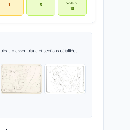
CATNAT
1
5
15
ableau d'assemblage et sections détaillées,