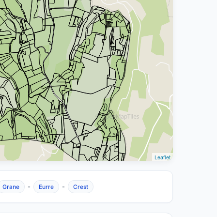
Leaflet
-
-
Grane
Eurre
Crest