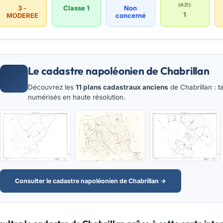
(AZI)
3 -
Classe 1
Non
1
MODEREE
concerné
Le cadastre napoléonien de Chabrillan
Découvrez les
11 plans cadastraux anciens
de Chabrillan : t
numérisés en haute résolution.
Consulter le cadastre napoléonien de Chabrillan →