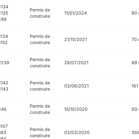
C134
Permis de
C135
11/01/2024
90 
construire
C49
B134
Permis de
21/10/2021
70 
152
construire
Permis de
P239
28/07/2021
89 
construire
C142
Permis de
03/06/2021
161
C143
construire
Permis de
C46
15/10/2020
93 
construire
107
Permis de
B83
03/03/2020
100
construire
B84