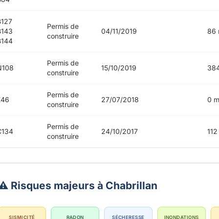
127
Permis de
B143
04/11/2019
86 
construire
B144
Permis de
N108
15/10/2019
38
construire
Permis de
E46
27/07/2018
0 m
construire
Permis de
C134
24/10/2017
112
construire
⚠️ Risques majeurs à Chabrillan
SISMICITÉ
RADON
SÉCHERESSE
INONDATIONS