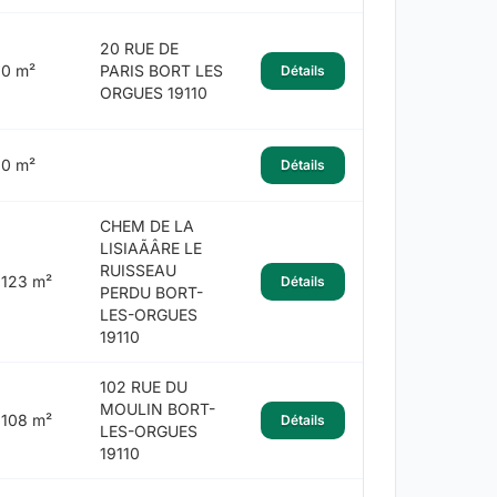
20 RUE DE
0 m²
PARIS BORT LES
Détails
ORGUES 19110
0 m²
Détails
CHEM DE LA
LISIAÃÂRE LE
RUISSEAU
123 m²
Détails
PERDU BORT-
LES-ORGUES
19110
102 RUE DU
MOULIN BORT-
108 m²
Détails
LES-ORGUES
19110