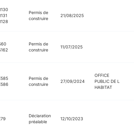
R130
Permis de
131
21/08/2025
construire
R128
S60
Permis de
11/07/2025
S162
construire
OFFICE
E585
Permis de
27/09/2024
PUBLIC DE L
E586
construire
HABITAT
Déclaration
E79
12/10/2023
préalable