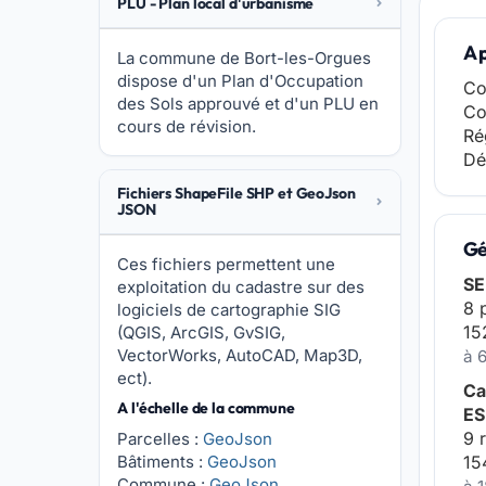
PLU - Plan local d'urbanisme
A 
La commune de Bort-les-Orgues
dispose d'un Plan d'Occupation
Co
des Sols approuvé et d'un PLU en
Co
cours de révision.
Ré
Dé
Fichiers ShapeFile SHP et GeoJson
JSON
Gé
Ces fichiers permettent une
SE
exploitation du cadastre sur des
8 
logiciels de cartographie SIG
15
(QGIS, ArcGIS, GvSIG,
VectorWorks, AutoCAD, Map3D,
à 
ect).
Ca
A l'échelle de la commune
ES
9 
Parcelles :
GeoJson
Bâtiments :
GeoJson
15
Commune :
GeoJson