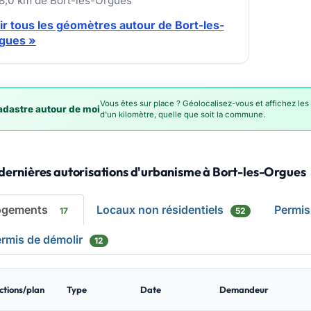
18,0 km de Bort-les-Orgues
ir tous les géomètres autour de Bort-les-
gues »
Vous êtes sur place ? Géolocalisez-vous et affichez les
dastre autour de moi
d'un kilomètre, quelle que soit la commune.
dernières autorisations d'urbanisme à Bort-les-Orgues
ogements
Locaux non résidentiels
Permis
17
52
rmis de démolir
12
ctions/plan
Type
Date
Demandeur