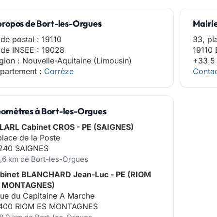
propos de Bort-les-Orgues
Mairi
de postal : 19110
33, pl
de INSEE : 19028
19110 
gion : Nouvelle-Aquitaine (Limousin)
+33 5
partement :
Corrèze
Contac
omètres à Bort-les-Orgues
LARL Cabinet CROS - PE (SAIGNES)
place de la Poste
240 SAIGNES
6,6 km de Bort-les-Orgues
binet BLANCHARD Jean-Luc - PE (RIOM
 MONTAGNES)
rue du Capitaine A Marche
400 RIOM ES MONTAGNES