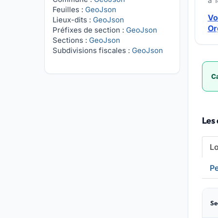
à 
Feuilles :
GeoJson
Vo
Lieux-dits :
GeoJson
Or
Préfixes de section :
GeoJson
Sections :
GeoJson
Subdivisions fiscales :
GeoJson
Ca
Les 
L
Pe
Se