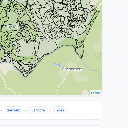
Leaflet
-
-
-
Sarroux
Lanobre
Ydes