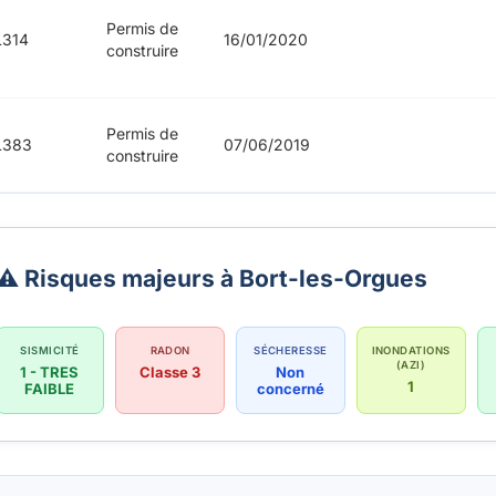
Permis de
L314
16/01/2020
construire
Permis de
L383
07/06/2019
construire
⚠️ Risques majeurs à Bort-les-Orgues
SISMICITÉ
RADON
SÉCHERESSE
INONDATIONS
(AZI)
1 - TRES
Classe 3
Non
1
FAIBLE
concerné