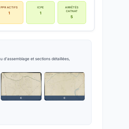
PPR ACTIFS
ICPE
ARRÊTÉS
CATNAT
1
1
5
u d'assemblage et sections détaillées,
C
C