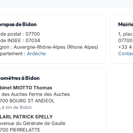
propos de Bidon
Mairi
de postal : 07700
1, pla
de INSEE : 07034
07700
gion : Auvergne-Rhône-Alpes (Rhone Alpes)
+33 4
partement :
Ardèche
Contac
omètres à Bidon
binet MIOTTO Thomas
 des Auches Ferme des Auches
700 BOURG ST ANDEOL
8,4 km de Bidon
LARL PATRICK EPELLY
avenue du Générale de Gaulle
700 PIERRELATTE