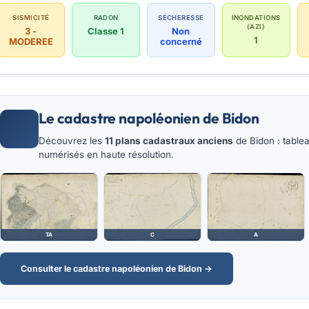
SISMICITÉ
RADON
SÉCHERESSE
INONDATIONS
(AZI)
3 -
Classe 1
Non
1
MODEREE
concerné
Le cadastre napoléonien de Bidon
Découvrez les
11 plans cadastraux anciens
de Bidon : tablea
numérisés en haute résolution.
TA
C
A
Consulter le cadastre napoléonien de Bidon →