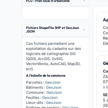
PLU - Plan local d'urbanisme
A 
Co
Fichiers ShapeFile SHP et GeoJson
JSON
Co
Ré
Dé
Ces fichiers permettent une
exploitation du cadastre sur des
logiciels de cartographie SIG
(QGIS, ArcGIS, GvSIG,
Gé
VectorWorks, AutoCAD, Map3D,
ect).
Ca
A l'échelle de la commune
ZA
07
Parcelles :
GeoJson
à 
Bâtiments :
GeoJson
Commune :
GeoJson
SE
Feuilles :
GeoJson
5 
Lieux-dits :
GeoJson
26
Préfixes de section :
GeoJson