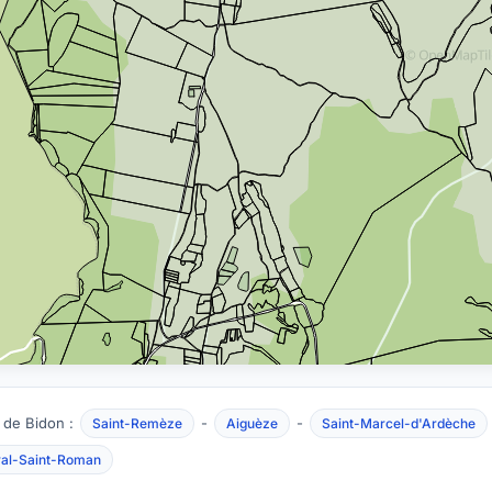
 de Bidon :
-
-
Saint-Remèze
Aiguèze
Saint-Marcel-d'Ardèche
al-Saint-Roman