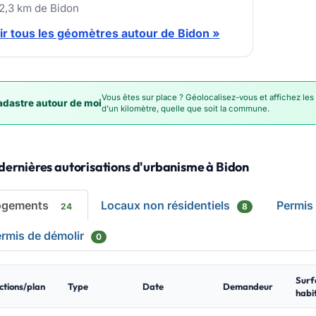
12,3 km de Bidon
ir tous les géomètres autour de Bidon »
Vous êtes sur place ? Géolocalisez-vous et affichez les
dastre autour de moi
d'un kilomètre, quelle que soit la commune.
dernières autorisations d'urbanisme à Bidon
ogements
Locaux non résidentiels
Permis
24
8
rmis de démolir
0
Surf
ctions/plan
Type
Date
Demandeur
habi