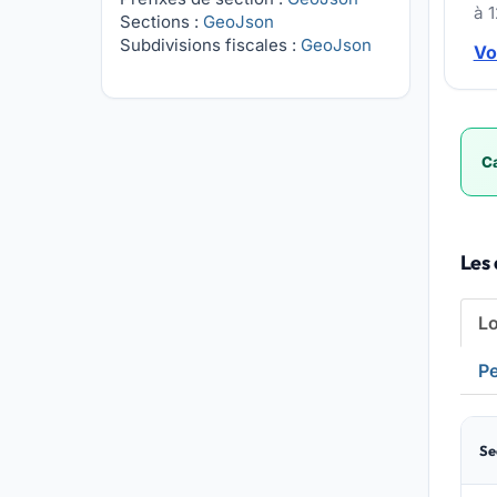
à 
Sections :
GeoJson
Subdivisions fiscales :
GeoJson
Vo
Ca
Les 
L
Pe
Se