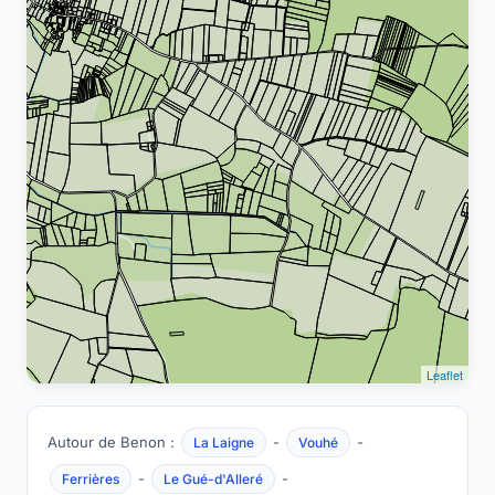
Leaflet
Autour de Benon :
-
-
La Laigne
Vouhé
-
-
Ferrières
Le Gué-d'Alleré