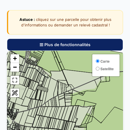
Astuce :
cliquez sur une parcelle pour obtenir plus
d'informations ou demander un relevé cadastral !
Plus de fonctionnalités
+
Carte
−
Satellite