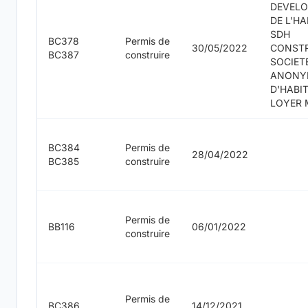
DEVEL
DE L'HA
SDH
BC378
Permis de
30/05/2022
CONST
BC387
construire
SOCIET
ANONY
D'HABI
LOYER 
BC384
Permis de
28/04/2022
BC385
construire
Permis de
BB116
06/01/2022
construire
Permis de
BC386
14/12/2021