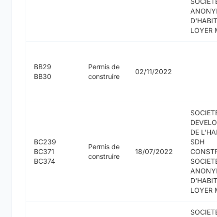
SOCIET
ANONY
D'HABI
LOYER 
BB29
Permis de
02/11/2022
BB30
construire
SOCIET
DEVEL
DE L'HA
BC239
SDH
Permis de
BC371
18/07/2022
CONST
construire
BC374
SOCIET
ANONY
D'HABI
LOYER 
SOCIET