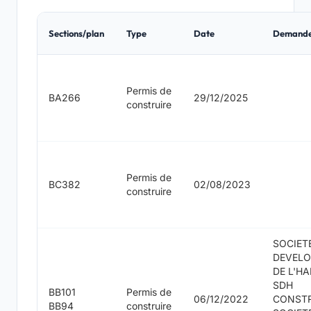
Sections/plan
Type
Date
Demand
Permis de
BA266
29/12/2025
construire
Permis de
BC382
02/08/2023
construire
SOCIET
DEVEL
DE L'HA
SDH
BB101
Permis de
06/12/2022
CONST
BB94
construire