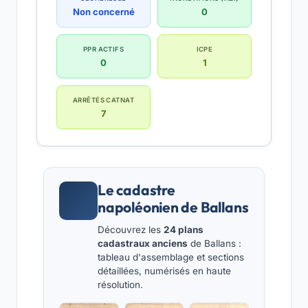
Non concerné
0
PPR ACTIFS
ICPE
0
1
ARRÊTÉS CATNAT
7
Le cadastre
napoléonien de Ballans
Découvrez les
24 plans
cadastraux anciens
de Ballans :
tableau d'assemblage et sections
détaillées, numérisés en haute
résolution.