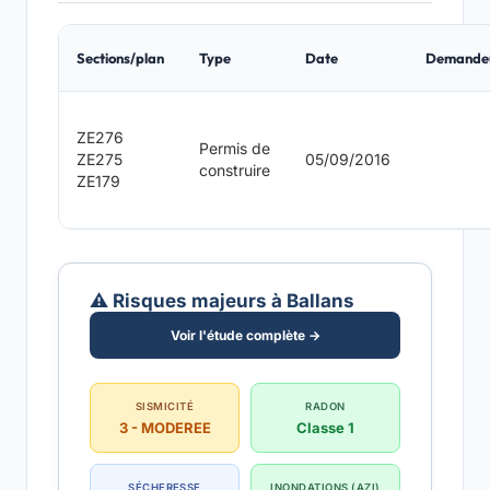
Sections/plan
Type
Date
Demande
ZE276
Permis de
ZE275
05/09/2016
construire
ZE179
⚠️ Risques majeurs à Ballans
Voir l'étude complète →
SISMICITÉ
RADON
3 - MODEREE
Classe 1
SÉCHERESSE
INONDATIONS (AZI)