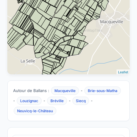
Leaflet
Autour de Ballans :
-
Macqueville
Brie-sous-Matha
-
-
-
-
Louzignac
Bréville
Siecq
Neuvicq-le-Château