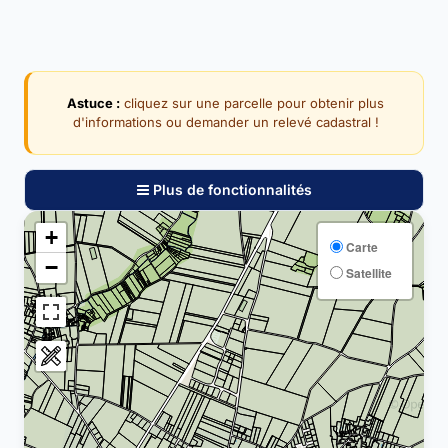
Astuce :
cliquez sur une parcelle pour obtenir plus
d'informations ou demander un relevé cadastral !
Plus de fonctionnalités
+
Carte
−
Satellite