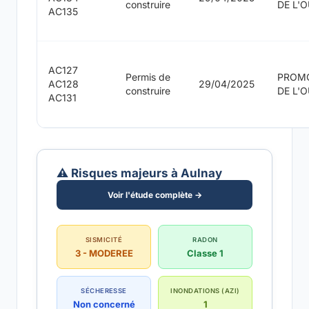
construire
DE L'
AC135
AC127
Permis de
PROM
AC128
29/04/2025
construire
DE L'
AC131
⚠️ Risques majeurs à Aulnay
Voir l'étude complète →
SISMICITÉ
RADON
3 - MODEREE
Classe 1
SÉCHERESSE
INONDATIONS (AZI)
Non concerné
1