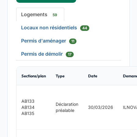
Logements
59
Locaux non résidentiels
44
Permis d'aménager
11
Permis de démolir
17
Sections/plan
Type
Date
Deman
AB133
Déclaration
AB134
30/03/2026
ILNOV
préalable
AB135