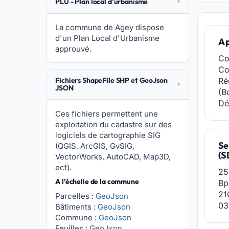
PLU - Plan local d'urbanisme
La commune de Agey dispose
d'un Plan Local d'Urbanisme
A 
approuvé.
Co
Co
Fichiers ShapeFile SHP et GeoJson
Ré
JSON
(B
Dé
Ces fichiers permettent une
exploitation du cadastre sur des
logiciels de cartographie SIG
Se
(QGIS, ArcGIS, GvSIG,
(S
VectorWorks, AutoCAD, Map3D,
ect).
25
A l'échelle de la commune
Bp
21
Parcelles :
GeoJson
03
Bâtiments :
GeoJson
Commune :
GeoJson
Feuilles :
GeoJson