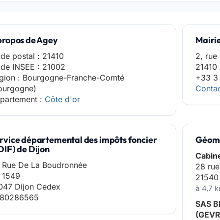
propos de Agey
Mairi
de postal : 21410
2, rue
de INSEE : 21002
21410
gion : Bourgogne-Franche-Comté
+33 3
ourgogne)
Contac
partement :
Côte d'or
rvice départemental des impôts foncier
Géomè
DIF) de Dijon
Cabin
 Rue De La Boudronnée
28 rue
 1549
2154
047 Dijon Cedex
à 4,7 
80286565
SAS B
(GEV