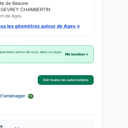
te de Beaune
 GEVREY CHAMBERTIN
 km de Agey
ous les géomètres autour de Agey »
 parcelles autour de vous, dans un rayon
Me localiser »
Voir toutes les autorisations
 d'aménager
1
ce