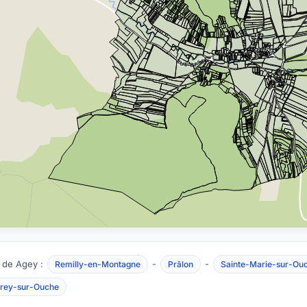
 de Agey :
-
-
Remilly-en-Montagne
Prâlon
Sainte-Marie-sur-Ou
irey-sur-Ouche