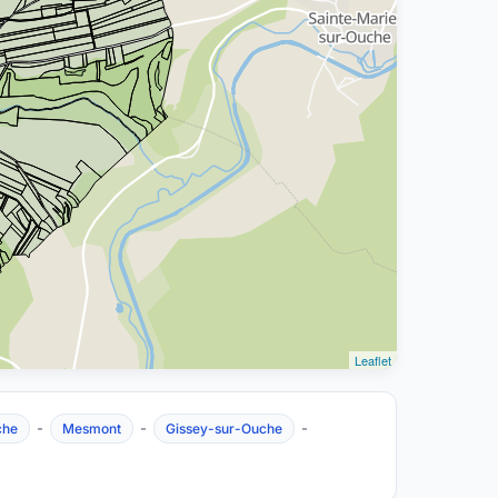
Leaflet
-
-
-
che
Mesmont
Gissey-sur-Ouche