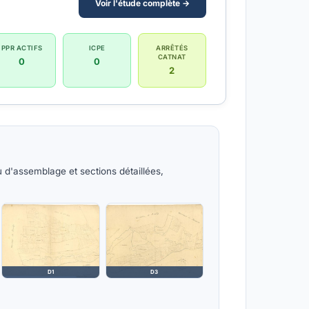
Voir l'étude complète →
PPR ACTIFS
ICPE
ARRÊTÉS
CATNAT
0
0
2
 d'assemblage et sections détaillées,
D1
D3