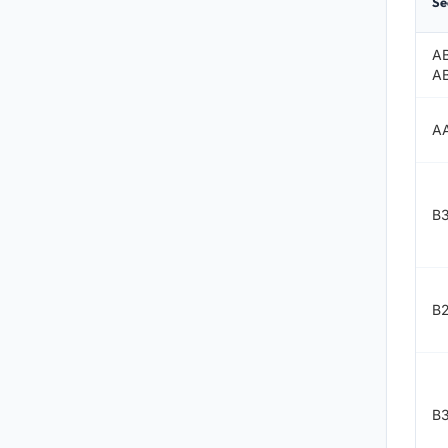
Se
AB
AB
A
B
B
B