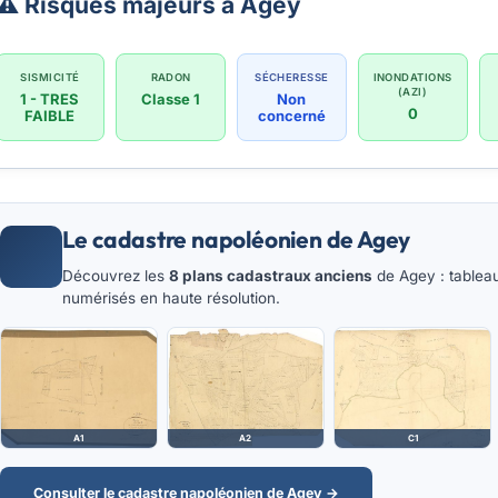
⚠️ Risques majeurs à Agey
SISMICITÉ
RADON
SÉCHERESSE
INONDATIONS
(AZI)
1 - TRES
Classe 1
Non
0
FAIBLE
concerné
Le cadastre napoléonien de Agey
Découvrez les
8 plans cadastraux anciens
de Agey : tableau
numérisés en haute résolution.
A1
A2
C1
Consulter le cadastre napoléonien de Agey →