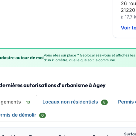
26 rou
21220
à 17,7
Voir t
Vous êtes sur place ? Géolocalisez-vous et affichez les
dastre autour de moi
d'un kilomètre, quelle que soit la commune.
dernières autorisations d'urbanisme à Agey
ogements
Locaux non résidentiels
Permis
13
8
rmis de démolir
0
Surfa