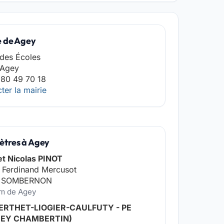
e de Agey
 des Écoles
 Agey
 80 49 70 18
ter la mairie
tres à Agey
et Nicolas PINOT
 Ferdinand Mercusot
0 SOMBERNON
km de Agey
ERTHET-LIOGIER-CAULFUTY - PE
REY CHAMBERTIN)