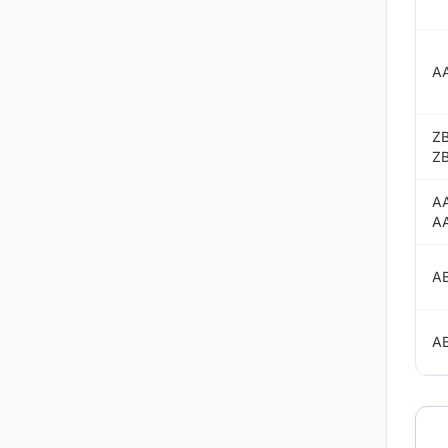
A
Z
Z
AA
A
A
A