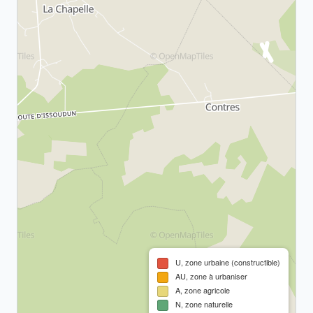
U, zone urbaine (constructible)
AU, zone à urbaniser
A, zone agricole
N, zone naturelle