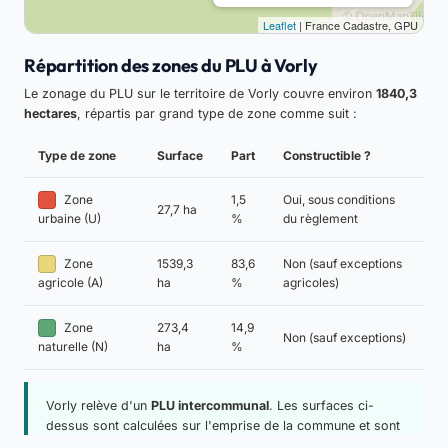
Leaflet
| France Cadastre, GPU
Répartition des zones du PLU à Vorly
Le zonage du PLU sur le territoire de Vorly couvre environ
1840,3
hectares
, répartis par grand type de zone comme suit :
Type de zone
Surface
Part
Constructible ?
Zone
1,5
Oui, sous conditions
27,7 ha
%
du règlement
urbaine (U)
Zone
1539,3
83,6
Non (sauf exceptions
ha
%
agricoles)
agricole (A)
Zone
273,4
14,9
Non (sauf exceptions)
ha
%
naturelle (N)
Vorly relève d'un
PLU intercommunal
. Les surfaces ci-
dessus sont calculées sur l'emprise de la commune et sont
données à titre indicatif.