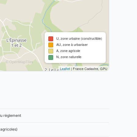
U, zone urbaine (constructible)
AU, zone à urbaniser
A, zone agricole
N, zone naturelle
Leaflet
| France Cadastre, GPU
 du règlement
agricoles)