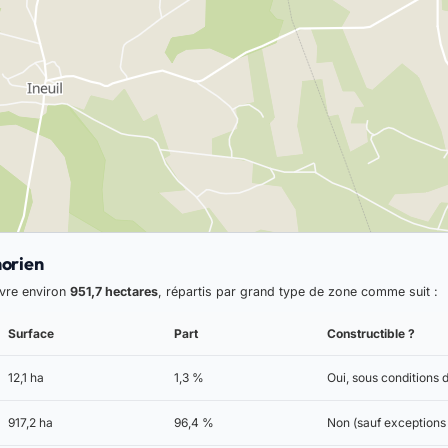
horien
uvre environ
951,7 hectares
, répartis par grand type de zone comme suit :
Surface
Part
Constructible ?
12,1 ha
1,3 %
Oui, sous conditions
917,2 ha
96,4 %
Non (sauf exceptions 