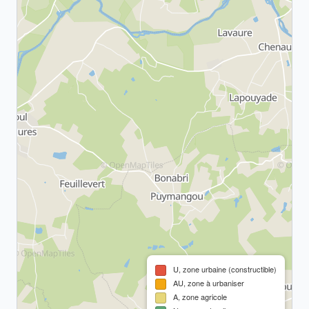
U, zone urbaine (constructible)
AU, zone à urbaniser
A, zone agricole