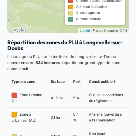
U, zone urbaine (constructible)
AU, zone à urbaniser
A, zone agricole
N, zone naturelle
Leaflet
| France Cadastre, GPU
Répartition des zones du PLU à Longevelle-sur-
Doubs
Le zonage du PLU sur le territoire de Longevelle-sur-Doubs
couvre environ
834 hectares
, répartis par grand type de zone
comme suit :
Type de zone
Surface
Part
Constructible ?
Zone urbaine
Oui, sous conditions
41,5 ha
5 %
du règlement
(U)
Zone à
0,4
À terme (ouverture
3,1 ha
%
à l'urbanisation)
urbaniser (AU)
Non (sauf