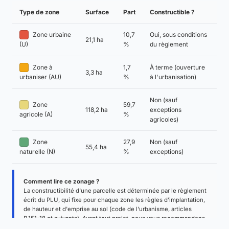
Type de zone
Surface
Part
Constructible ?
Zone urbaine
10,7
Oui, sous conditions
21,1 ha
%
du règlement
(U)
Zone à
1,7
À terme (ouverture
3,3 ha
%
à l'urbanisation)
urbaniser (AU)
Non (sauf
Zone
59,7
118,2 ha
exceptions
%
agricole (A)
agricoles)
Zone
27,9
Non (sauf
55,4 ha
%
exceptions)
naturelle (N)
Comment lire ce zonage ?
La constructibilité d'une parcelle est déterminée par le règlement
écrit du PLU, qui fixe pour chaque zone les règles d'implantation,
de hauteur et d'emprise au sol (code de l'urbanisme, articles
R.151-18 et suivants). Avant tout projet, nous vous recommandons
de demander un
certificat d'urbanisme
en mairie, seul document