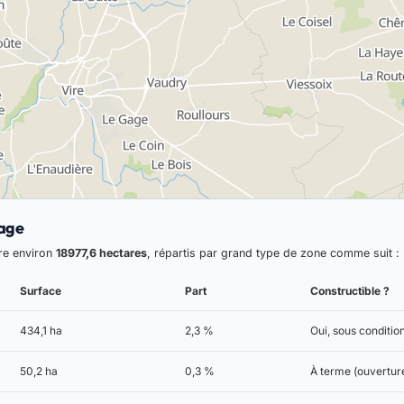
cage
re environ
18977,6 hectares
, répartis par grand type de zone comme suit :
Surface
Part
Constructible ?
434,1 ha
2,3 %
Oui, sous conditio
50,2 ha
0,3 %
À terme (ouverture