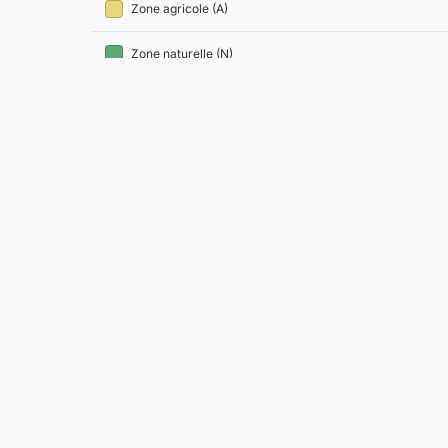
Zone agricole (A)
Zone naturelle (N)
Comment lire ce zonage ?
La constructibilité d'une parcelle est déterminée par le règle
suivants). Avant tout projet, nous vous recommandons de d
Aller plus loin à Le Bény-Bocage
Voir le plan cadastral et les parcelles
Consulter l
France Cadastre