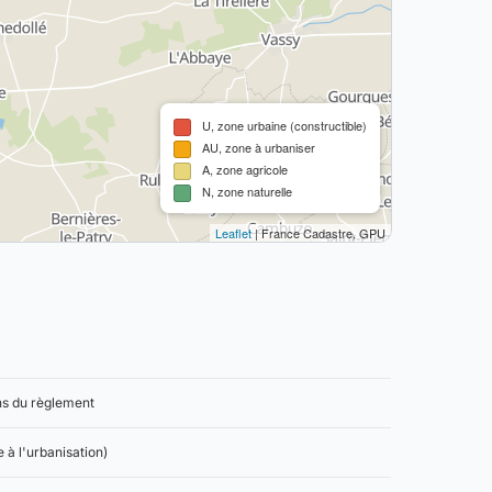
U, zone urbaine (constructible)
AU, zone à urbaniser
A, zone agricole
N, zone naturelle
Leaflet
| France Cadastre, GPU
ns du règlement
 à l'urbanisation)