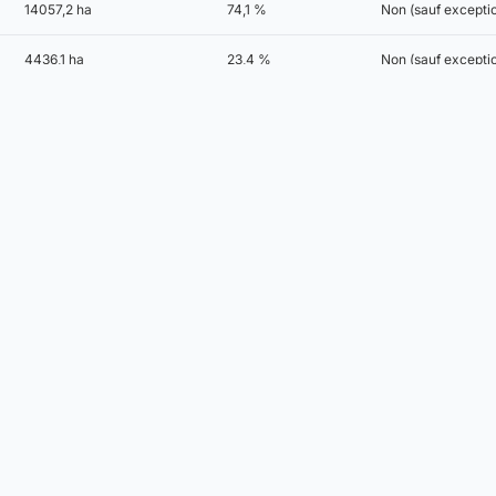
14057,2 ha
74,1 %
Non (sauf exceptio
4436,1 ha
23,4 %
Non (sauf excepti
ment écrit du PLU, qui fixe pour chaque zone les règles d'implantation, de hauteur e
emander un
certificat d'urbanisme
en mairie, seul document opposable attestant des
e règlement du PLU
Cadastre autour de moi
Navigation
Services
Accueil
Recherche parcelle