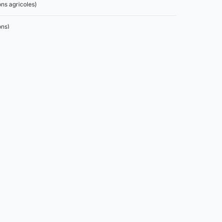
ns agricoles)
ons)
t d'emprise au sol (code de l'urbanisme, articles R.151-18 et
 règles applicables à un terrain donné.
Légal
Informations juridiques