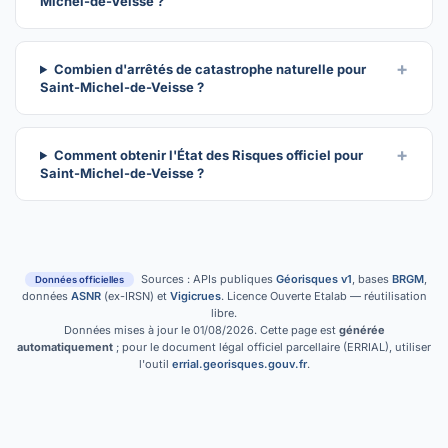
Michel-de-Veisse ?
Combien d'arrêtés de catastrophe naturelle pour
Saint-Michel-de-Veisse ?
Comment obtenir l'État des Risques officiel pour
Saint-Michel-de-Veisse ?
Sources : APIs publiques
Géorisques v1
, bases
BRGM
,
Données officielles
données
ASNR
(ex-IRSN) et
Vigicrues
. Licence Ouverte Etalab — réutilisation
libre.
Données mises à jour le 01/08/2026. Cette page est
générée
automatiquement
; pour le document légal officiel parcellaire (ERRIAL), utiliser
l'outil
errial.georisques.gouv.fr
.