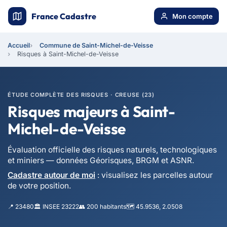
France Cadastre
Mon compte
Accueil
Commune de Saint-Michel-de-Veisse
Risques à Saint-Michel-de-Veisse
ÉTUDE COMPLÈTE DES RISQUES · CREUSE (23)
Risques majeurs à Saint-
Michel-de-Veisse
Évaluation officielle des risques naturels, technologiques
et miniers — données Géorisques, BRGM et ASNR.
Cadastre autour de moi
: visualisez les parcelles autour
de votre position.
📍 23480
🏛️ INSEE 23222
👥 200 habitants
🗺️ 45.9536, 2.0508