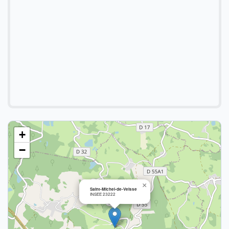
+
−
×
Saint-Michel-de-Veisse
INSEE 23222