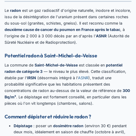
Le
radon
est un gaz radioactif d'origine naturelle, inodore et incolore,
issu de la désintégration de l'uranium présent dans certaines roches
du sous-sol (granites, schistes, gneiss). Il est reconnu comme la
deuxième cause de cancer du poumon en France après le tabac
, à
l'origine de 2 000 à 3 000 décès par an d'après l'
ASNR
(Autorité de
Sûreté Nucléaire et de Radioprotection).
Potentiel radon à Saint-Michel-de-Veisse
La commune de
Saint-Michel-de-Veisse
est classée en
potentiel
radon de catégorie 3
— le niveau le plus élevé. Cette classification,
établie par l'
IRSN
(désormais intégré à l'
ASNR
), traduit une
probabilité significative que les habitations présentent des
concentrations de radon au-dessus de la valeur de référence de
300
Bq/m³
. Le dépistage est fortement conseillé, en particulier dans les
pièces où l'on vit longtemps (chambres, salons).
Comment dépister et réduire le radon ?
Dépistage
: poser un
dosimètre radon
(environ 30 €) pendant
deux mois, idéalement en saison de chauffe (octobre à avril),