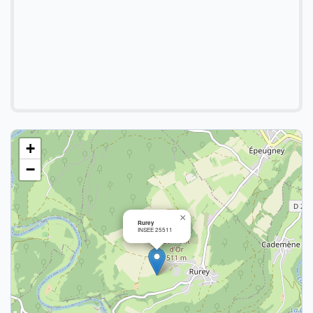
+
−
×
Rurey
INSEE 25511