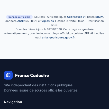
Sources : APIs publiques
Géorisques v1
, bases
BRGM
,
Données officielles
données
ASNR
(ex-IRSN) et
Vigicrues
. Licence Ouverte Etalab — réutilisation
libre.
Données mises à jour le 01/08/2026. Cette page est
générée
automatiquement
; pour le document légal officiel parcellaire (ERRIAL), utiliser
l'outil
errial.georisques.gouv.fr
.
France Cadastre
Site indépendant des institutions publiques.
Données issues de sources officielles ouvertes.
Navigation