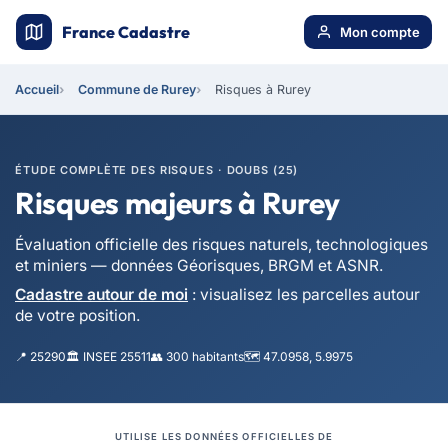
France Cadastre
Mon compte
Accueil
Commune de Rurey
Risques à Rurey
ÉTUDE COMPLÈTE DES RISQUES · DOUBS (25)
Risques majeurs à Rurey
Évaluation officielle des risques naturels, technologiques
et miniers — données Géorisques, BRGM et ASNR.
Cadastre autour de moi
: visualisez les parcelles autour
de votre position.
📍 25290
🏛️ INSEE 25511
👥 300 habitants
🗺️ 47.0958, 5.9975
UTILISE LES DONNÉES OFFICIELLES DE