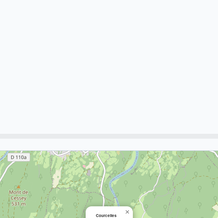
×
Courcelles