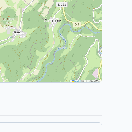
Leaflet
|
© OpenStreetMap