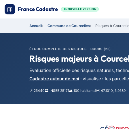
France Cadastre
NOUVELLE VERSION
Accueil
Commune de Courcelles
Risques à Courcell
ÉTUDE COMPLÈTE DES RISQUES · DOUBS (25)
Risques majeurs à Courcel
Évaluation officielle des risques naturels, te
Cadastre autour de moi
: visualisez les parcell
📍 25440
🏛️ INSEE 25171
👥 100 habitants
🗺️ 47.1010, 5.9589