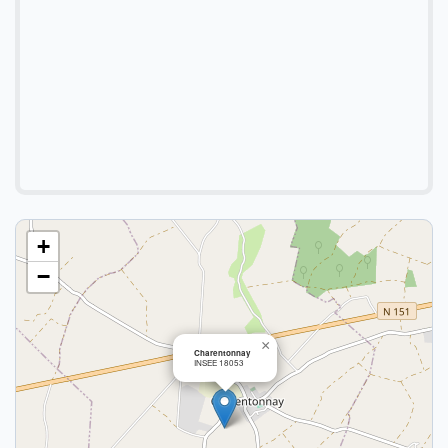
+
−
×
Charentonnay
INSEE 18053