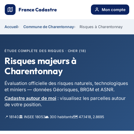
France Cadastre
Mon compte
Accueil
Commune de Charentonnay
Risques à Charentonnay
ÉTUDE COMPLÈTE DES RISQUES · CHER (18)
Risques majeurs à
Charentonnay
Évaluation officielle des risques naturels, technologiques
et miniers — données Géorisques, BRGM et ASNR.
Cadastre autour de moi
: visualisez les parcelles autour
de votre position.
📍 18140
🏛️ INSEE 18053
👥 300 habitants
🗺️ 47.1418, 2.8695