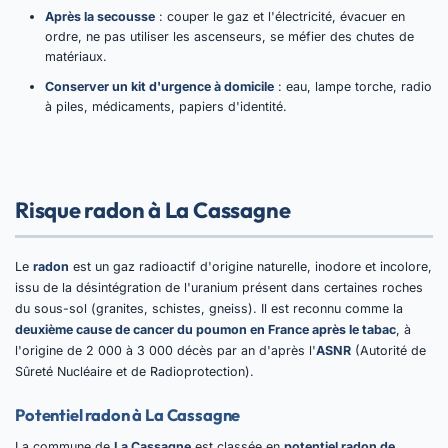
Après la secousse
: couper le gaz et l'électricité, évacuer en
ordre, ne pas utiliser les ascenseurs, se méfier des chutes de
matériaux.
Conserver un kit d'urgence à domicile
: eau, lampe torche, radio
à piles, médicaments, papiers d'identité.
Risque radon à La Cassagne
Le
radon
est un gaz radioactif d'origine naturelle, inodore et incolore,
issu de la désintégration de l'uranium présent dans certaines roches
du sous-sol (granites, schistes, gneiss). Il est reconnu comme la
deuxième cause de cancer du poumon en France après le tabac
, à
l'origine de 2 000 à 3 000 décès par an d'après l'
ASNR
(Autorité de
Sûreté Nucléaire et de Radioprotection).
Potentiel radon à La Cassagne
La commune de
La Cassagne
est classée en
potentiel radon de