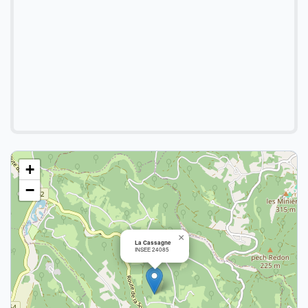
+
−
×
La Cassagne
INSEE 24085