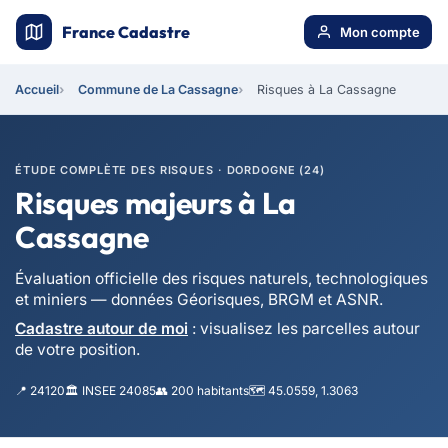
France Cadastre
Mon compte
Accueil
Commune de La Cassagne
Risques à La Cassagne
ÉTUDE COMPLÈTE DES RISQUES · DORDOGNE (24)
Risques majeurs à La
Cassagne
Évaluation officielle des risques naturels, technologiques
et miniers — données Géorisques, BRGM et ASNR.
Cadastre autour de moi
: visualisez les parcelles autour
de votre position.
📍 24120
🏛️ INSEE 24085
👥 200 habitants
🗺️ 45.0559, 1.3063