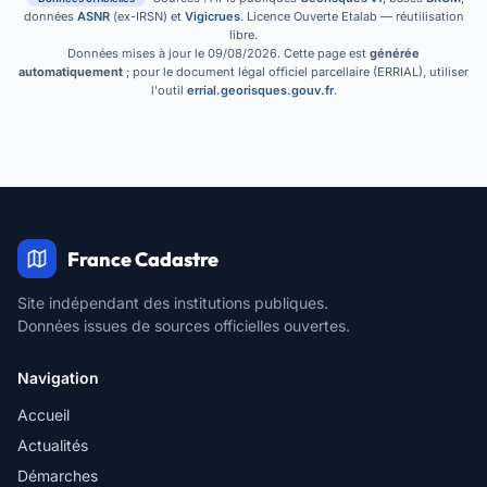
données
ASNR
(ex-IRSN) et
Vigicrues
. Licence Ouverte Etalab — réutilisation
libre.
Données mises à jour le 09/08/2026. Cette page est
générée
automatiquement
; pour le document légal officiel parcellaire (ERRIAL), utiliser
l'outil
errial.georisques.gouv.fr
.
France Cadastre
Site indépendant des institutions publiques.
Données issues de sources officielles ouvertes.
Navigation
Accueil
Actualités
Démarches