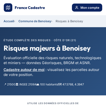
France Cadastre
Mon compte
Accueil
Commune de Benoisey
Risques à Benoisey
ÉTUDE COMPLÈTE DES RISQUES · CÔTE D'OR (21)
Risques majeurs à Benoisey
Évaluation officielle des risques naturels, technologiques
et miniers — données Géorisques, BRGM et ASNR.
Cadastre autour de moi
: visualisez les parcelles autour
de votre position.
📍 21500
🏛️ INSEE 21064
👥 100 habitants
🗺️ 47.5768, 4.3947
UTILISE LES DONNÉES OFFICIELLES DE