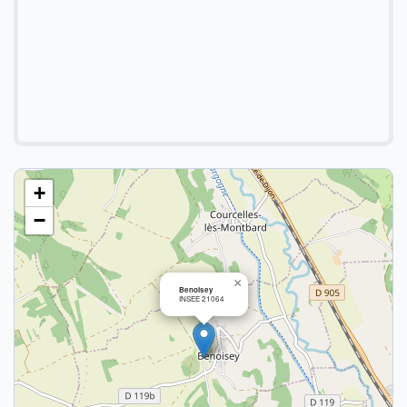
+
−
×
Benoisey
INSEE 21064