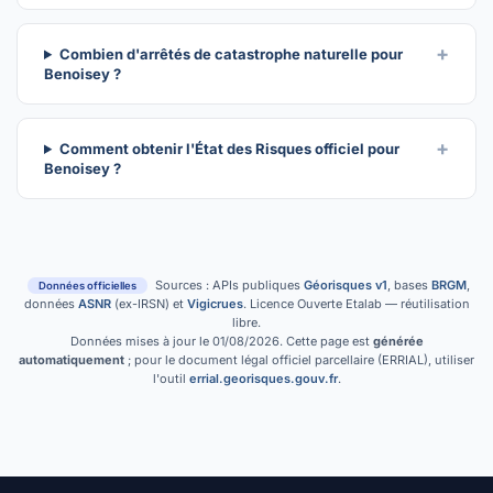
Combien d'arrêtés de catastrophe naturelle pour
Benoisey ?
Comment obtenir l'État des Risques officiel pour
Benoisey ?
Sources : APIs publiques
Géorisques v1
, bases
BRGM
,
Données officielles
données
ASNR
(ex-IRSN) et
Vigicrues
. Licence Ouverte Etalab — réutilisation
libre.
Données mises à jour le 01/08/2026. Cette page est
générée
automatiquement
; pour le document légal officiel parcellaire (ERRIAL), utiliser
l'outil
errial.georisques.gouv.fr
.